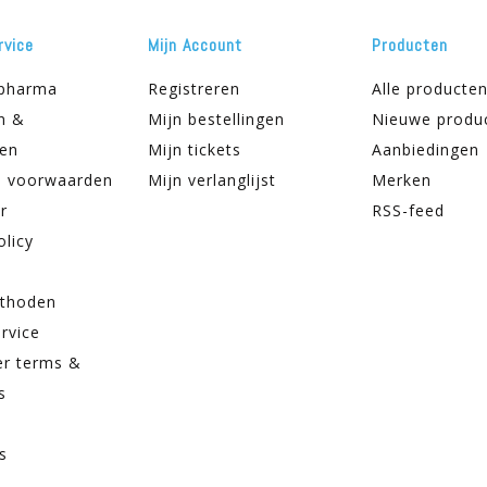
rvice
Mijn Account
Producten
apharma
Registreren
Alle producte
n &
Mijn bestellingen
Nieuwe produ
ren
Mijn tickets
Aanbiedingen
 voorwaarden
Mijn verlanglijst
Merken
r
RSS-feed
olicy
thoden
rvice
er terms &
s
s