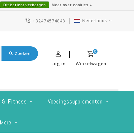
Dit bericht verbergen
Meer over cookies »
Nederlands
+32474574848
0
Zoeken
Log in
Winkelwagen
t & Fitness
Voedingssupplementen
More