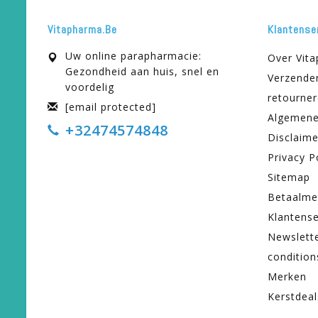
Vitapharma.be
Klantense
Uw online parapharmacie:
Over Vit
Gezondheid aan huis, snel en
Verzende
voordelig
retourne
[email protected]
Algemene
+32474574848
Disclaime
Privacy P
Sitemap
Betaalme
Klantense
Newslett
condition
Merken
Kerstdeal