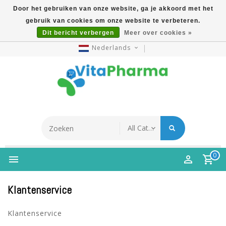
Door het gebruiken van onze website, ga je akkoord met het
gebruik van cookies om onze website te verbeteren.
5% Korting Na Aanmelding Op Nieuwsbrief | Gratis
Dit bericht verbergen
Meer over cookies »
Verzending Vanaf €49 | Online Sinds 2007
Nederlands
0
Klantenservice
Klantenservice