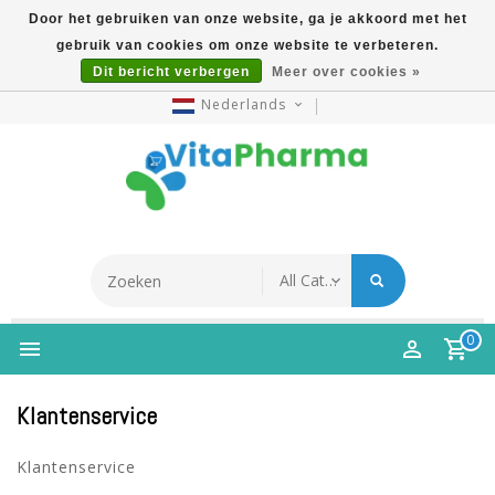
Door het gebruiken van onze website, ga je akkoord met het
gebruik van cookies om onze website te verbeteren.
5% Korting Na Aanmelding Op Nieuwsbrief | Gratis
Dit bericht verbergen
Meer over cookies »
Verzending Vanaf €49 | Online Sinds 2007
Nederlands
0
Klantenservice
Klantenservice