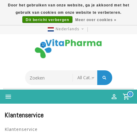
Door het gebruiken van onze website, ga je akkoord met het
gebruik van cookies om onze website te verbeteren.
5% Korting Na Aanmelding Op Nieuwsbrief | Gratis
Dit bericht verbergen
Meer over cookies »
Verzending Vanaf €49 | Online Sinds 2007
Nederlands
0
Klantenservice
Klantenservice