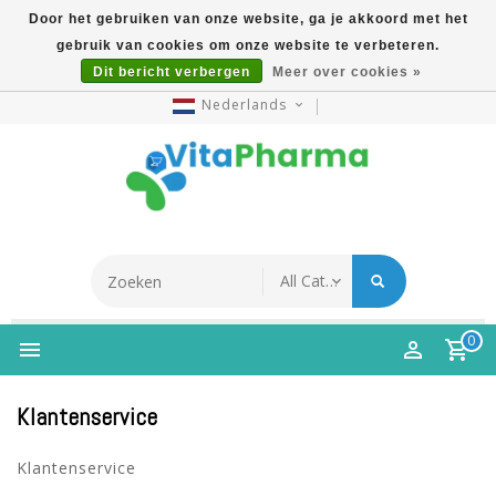
Door het gebruiken van onze website, ga je akkoord met het
gebruik van cookies om onze website te verbeteren.
5% Korting Na Aanmelding Op Nieuwsbrief | Gratis
Dit bericht verbergen
Meer over cookies »
Verzending Vanaf €49 | Online Sinds 2007
Nederlands
0
Klantenservice
Klantenservice