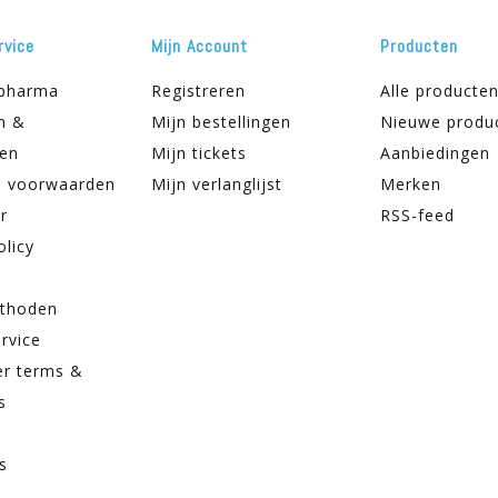
rvice
Mijn Account
Producten
apharma
Registreren
Alle producte
n &
Mijn bestellingen
Nieuwe produ
ren
Mijn tickets
Aanbiedingen
 voorwaarden
Mijn verlanglijst
Merken
r
RSS-feed
olicy
thoden
rvice
er terms &
s
s