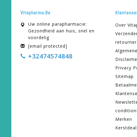
Vitapharma.be
Klantense
Uw online parapharmacie:
Over Vit
Gezondheid aan huis, snel en
Verzende
voordelig
retourne
[email protected]
Algemene
+32474574848
Disclaime
Privacy P
Sitemap
Betaalme
Klantense
Newslett
condition
Merken
Kerstdeal