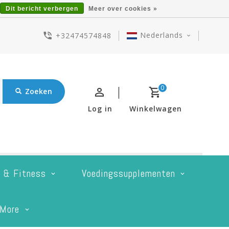
Dit bericht verbergen
Meer over cookies »
Nederlands
+32474574848
0
Zoeken
Log in
Winkelwagen
t & Fitness
Voedingssupplementen
More