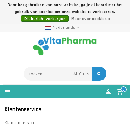
Door het gebruiken van onze website, ga je akkoord met het
gebruik van cookies om onze website te verbeteren.
5% Korting Na Aanmelding Op Nieuwsbrief | Gratis
Dit bericht verbergen
Meer over cookies »
Verzending Vanaf €49 | Online Sinds 2007
Nederlands
0
Klantenservice
Klantenservice