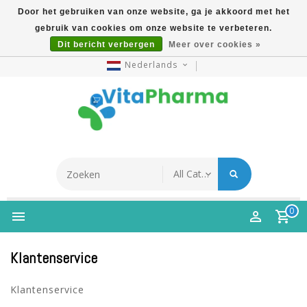
Door het gebruiken van onze website, ga je akkoord met het
gebruik van cookies om onze website te verbeteren.
5% Korting Na Aanmelding Op Nieuwsbrief | Gratis
Dit bericht verbergen
Meer over cookies »
Verzending Vanaf €49 | Online Sinds 2007
Nederlands
0
Klantenservice
Klantenservice