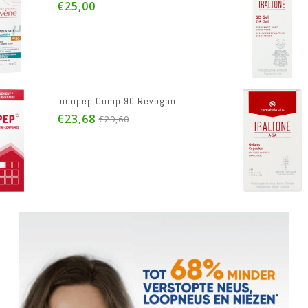
€24,50
Iraltone Aga Caps 60 Nf
€26,40
€44,00