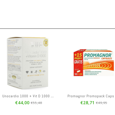
Unocardio 1000 + Vit D 1000 Softgels 60
Promagnor Promopack Caps 90+15
Actinica
€28,71
€1
5,48
€49,95