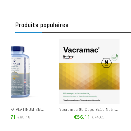
Produits populaires
MI MOREPA PLATINUM SMART FATS+VIT D3 120CAPS
Vacramac 90 Caps 9x10 Nutriphyt
€56,11
€44,00
€74,65
€5