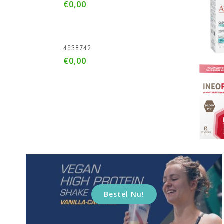
€25,00
Ineopep Comp 90 Revogan
€23,68
€29,60
Bestel Nu!