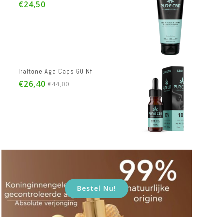
€17,08
€24,90
Pure Cbd Oil Full Spectrum 10% 10ml
€37,73
€55,00
Bestel Nu!