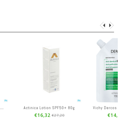
Vichy Dercos Sh Trait.a/pell Chev.gras Refill390ml
 Lotion SPF50+ 80g
6,32
€14,70
€27,20
€24,50