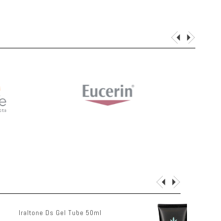
Pure Cbd Muscle & Joint Rescue Cream Tube 200ml