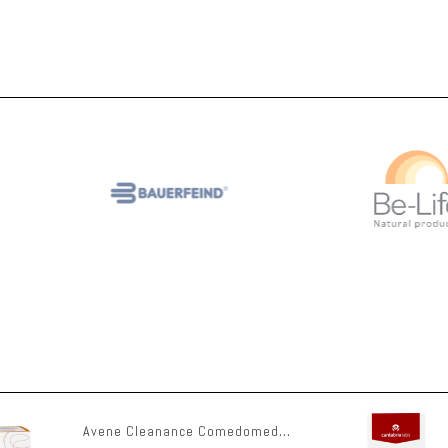
omedomed+ Spf30 30ml
Iraltone Ds Gel Tube 50ml