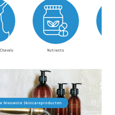
utrients
Suppléments Sport
e Nieuwste Skincareproducten