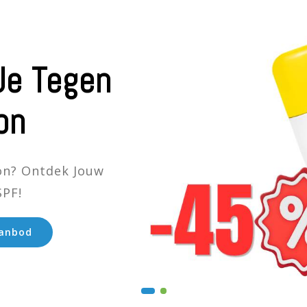
Je Tegen
on
on? Ontdek Jouw
SPF!
Aanbod