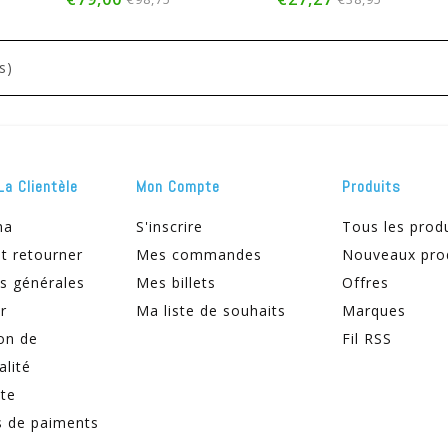
s)
La Clientèle
Mon Compte
Produits
ma
S'inscrire
Tous les prod
t retourner
Mes commandes
Nouveaux pro
s générales
Mes billets
Offres
r
Ma liste de souhaits
Marques
on de
Fil RSS
alité
ite
 de paiments