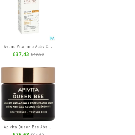
Avene Vitamine Activ Cg Serum Correcteur Eclat30ml
€37,43
€49,90
Apivita Queen Bee Absol. A/aging&reg. Cr Rich 50ml
€75,68
€94,60