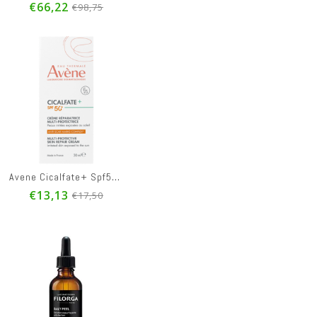
€66,22
€98,75
Avene Cicalfate+ Spf50+ Cr Repar. Multi Prot. 30ml
€13,13
€17,50