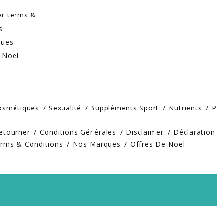
er terms &
s
ques
 Noël
Cosmétiques
Sexualité
Suppléments Sport
Nutrients
P
etourner
Conditions Générales
Disclaimer
Déclaration
erms & Conditions
Nos Marques
Offres De Noël