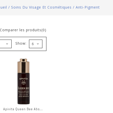
ueil
/
Soins Du Visage Et Cosmétiques
/
Anti-Pigment
Comparer les produits(0)
Show:
Apivita Queen Bee Absol. A/aging&redef. Serum 30ml