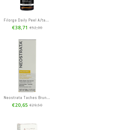
Filorga Daily Peel A/taches Fl 50ml
€38,71
€52,00
s Brunes
Apivita Queen Bee Absol.a/aging&repl.night Cr 50ml
Apivita Queen Bee Absol.a/aging&repl.night Cr 50ml
€66,22
€79,00
€98,75
€98,75
m Eclat Fl 30ml
Avene Vitamine Activ Cg Serum Correcteur Eclat30ml
Eucerin A/pigment Soin Jour Teinte Ip30 Medium50ml
€37,43
€27,27
€49,90
€38,95
ment Fluide 40ml
Avene Vitamine Activ Cg Cr Intens. Eclat Rech.50ml
Apivita Queen Bee Absol. A/aging&reg. Cr Rich 50ml
Neostrata Taches Brunes
€29,93
€75,68
€39,90
€94,60
€20,65
€29,50