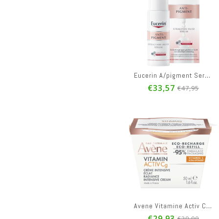
Eucerin A/pigment Serum Eclat Fl 30ml
€33,57
€47,95
Avene Vitamine Activ Cg Cr Intens. Eclat Rech.50ml
€29,93
€39,90