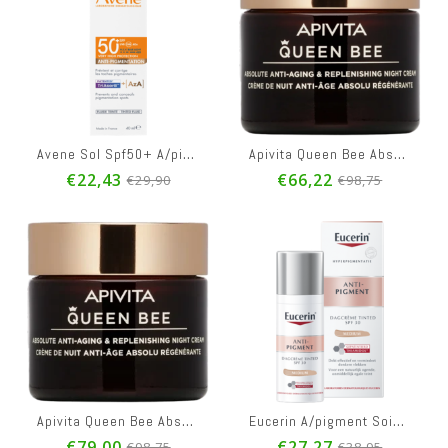
Avene Sol Spf50+ A/pigment Fluide 40ml
Apivita Queen Bee Absol.a/aging&repl.night Cr 50ml
€22,43
€66,22
€29,90
€98,75
Apivita Queen Bee Absol.a/aging&repl.night Cr 50ml
Eucerin A/pigment Soin Jour Teinte Ip30 Medium50ml
€79,00
€27,27
€98,75
€38,95