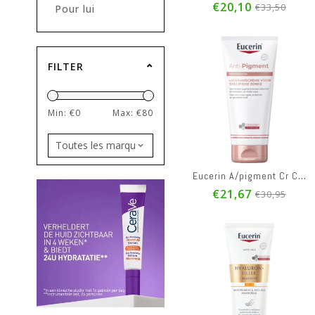
€20,10
€33,50
Pour lui
FILTER
Min: €
0
Max: €
80
Eucerin A/pigment Cr Corps Zones Ciblees 200ml
€21,67
€30,95