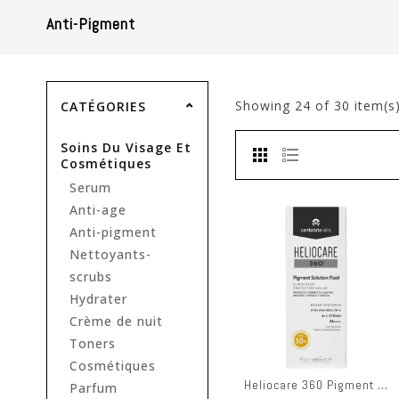
Anti-Pigment
Showing
24
of 30 item(s
CATÉGORIES
Soins Du Visage Et
Cosmétiques
Serum
Anti-age
Anti-pigment
Nettoyants-
scrubs
Hydrater
Crème de nuit
Toners
Cosmétiques
Heliocare 360 Pigment Solution Fluid Ip50+ Fl 50ml
Parfum