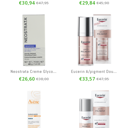
€30,94
€29,84
€47,95
€45,90
Neostrata Creme Glycolique Lissante Tube 40g
Eucerin A/pigment Double Serum 30ml
€26,60
€33,57
€38,00
€47,95