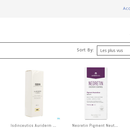
Acc
)
Sort By:
Isdinceutics Auriderm Creme 50ml
Neoretin Pigment Neutralizer Serum 30ml