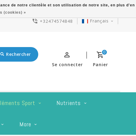
ce de notre clientèle et son utilisation de notre site, en plus d'en
s (cookies) »
Français
+32474574848
0
Rechercher
Se connecter
Panier
léments Sport
Nutrients
More