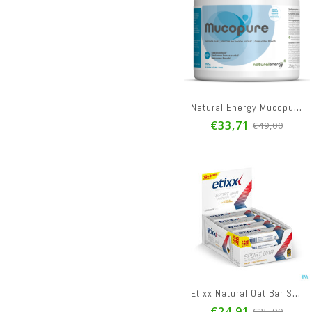
Natural Energy Mucopure Pdr 250g
€33,71
€49,00
Etixx Natural Oat Bar Sweet&salty Caramel 12x55g
€24,91
€35,99