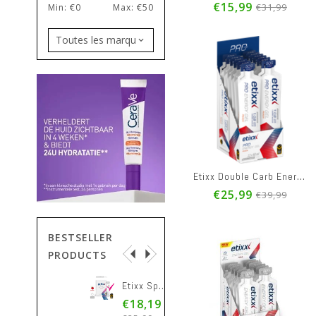
€15,99
€31,99
Min: €
0
Max: €
50
Etixx Double Carb Energy Gel Proline Peach 12x60ml
€25,99
€39,99
BESTSELLER
PRODUCTS
g
Etixx Sport Hydro Tabs 3x15t
Etixx Double Carb Energy Gel Prol.blueberry12x60ml
€18,19
€26,49