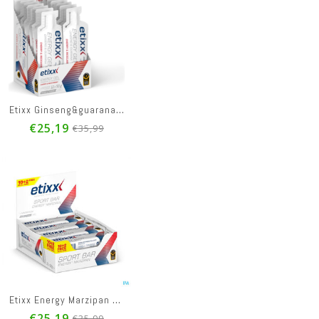
Etixx Ginseng&guarana Energy Gel Red Currant-cherry 12x50g
€25,19
€35,99
Etixx Energy Marzipan Sport Bar 12x50g
€25,19
€35,99