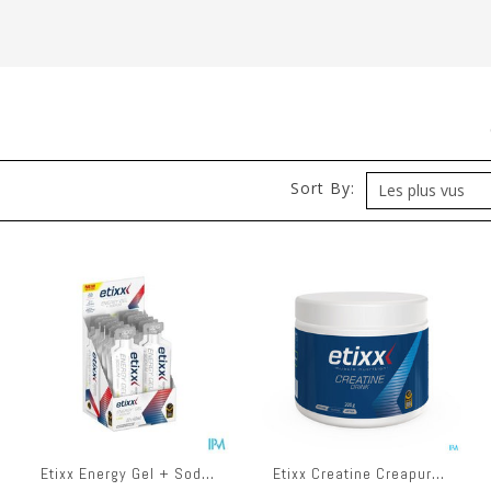
)
Sort By:
Etixx Energy Gel + Sodium Lime 12x40ml
Etixx Creatine Creapure Pdr Pot 300g