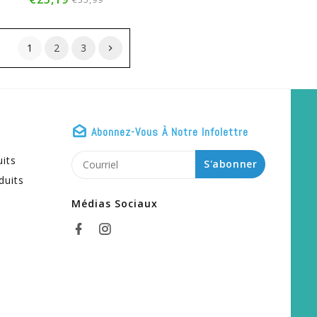
1
2
3
Abonnez-Vous À Notre Infolettre
uits
S'abonner
duits
Médias Sociaux