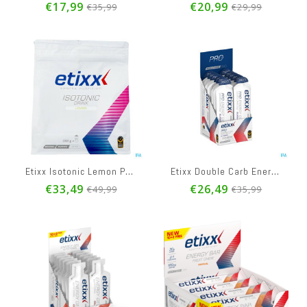
€17,99
€20,99
€35,99
€29,99
Etixx Isotonic Lemon Pouch 2kg
Etixx Double Carb Energy Gel Prol.blueberry12x60ml
€33,49
€26,49
€49,99
€35,99
Etixx Nutritional Energy Gel Cola 12x38g
Etixx Isotonic Lemon 1000g
Etixx D
€24,21
€21,71
€25,9