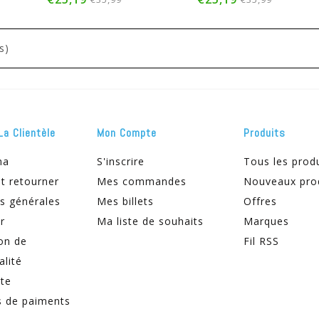
s)
La Clientèle
Mon Compte
Produits
ma
S'inscrire
Tous les prod
t retourner
Mes commandes
Nouveaux pro
s générales
Mes billets
Offres
r
Ma liste de souhaits
Marques
on de
Fil RSS
alité
ite
 de paiments