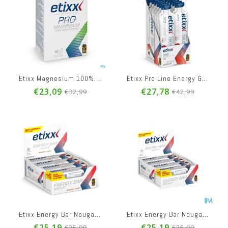
Etixx Magnesium 100% Bisglycinate Pro Line Comp 60
Etixx Pro Line Energy Gel Cola 12x60ml
€23,09
€27,78
€32,99
€42,99
Etixx Energy Bar Nougat Banana Date 12x37g
Etixx Energy Bar Nougat 12x37g
€25,19
€25,19
€35,99
€35,99