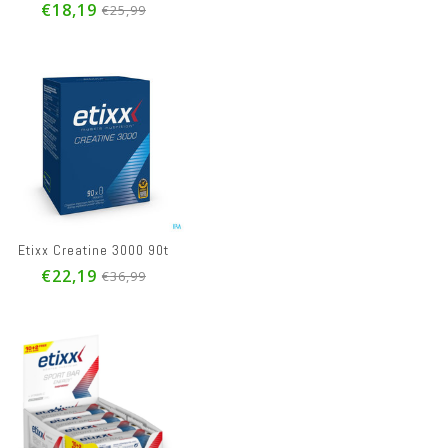
€18,19
€25,99
Etixx Creatine 3000 90t
€22,19
€36,99
ouble Carb Energ.gel Line+caff.mango12x60ml
Etixx Pro Line Energy Gel Cola 12x60ml
Etixx Energy Bar Nougat Banana Date 12x37g
9
€27,78
€25,19