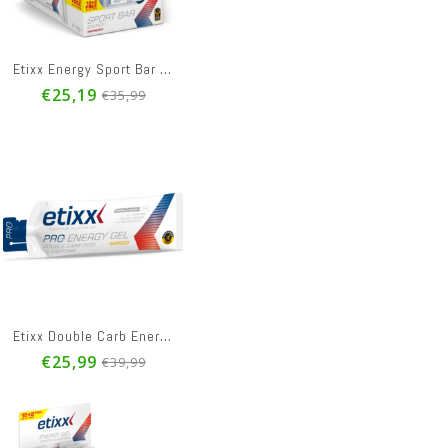
€42,99
€35,99
 Energy Mucopure Pdr 250g
Etixx Ginseng&guarana Energy Gel Red Currant-cherry 12x50g
Etixx Energy Bar Nougat 12x37g
Etixx Energy Sport Bar Red Fruit 12x40g
1
€25,19
€25,19
€25,19
€35,99
€35,99
€35,99
xx Magnesium 100% Bisglycinate Pro Line Comp 60
Etixx Natural Oat Bar Sweet&salty Caramel 12x55g
Etixx Energy Marzipan Sport Bar 12x50g
9
€24,91
€25,19
€35,99
€35,99
Etixx Double Carb Energ.gel Line+caff.mango12x60ml
€25,99
€39,99