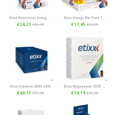
€35,99
€31,99
€39,99
Etixx Energy Bar Fruit Tropical 12x38g
Etixx Creatine 3000 240t
Natural
Etixx Nutritional Energy Gel Cola 12x38g
Etixx Energy Bar Fruit Tropical 12x38g
€17,45
€49,11
€33,7
€24,21
€17,45
€35,99
€29,99
€29,99
€73,98
€49,00
Etixx Energy Sport Bar Red Fruit 12x40g
Etixx Magnesium 2000 Aa 30 Bruis. T
Eti
€25,19
€18,19
€23,0
€35,99
€25,99
€32,99
Etixx Magnesium 2000 Aa 30 Bruis. T
Etixx Creatine 3000 240t
€49,11
€18,19
€73,98
€25,99