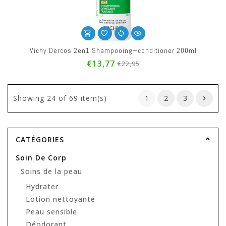
Vichy Dercos 2en1 Shampooing+conditioner 200ml
€13,77
€22,95
Showing
24
of 69 item(s)
1
2
3
CATÉGORIES
Soin De Corp
Soins de la peau
Hydrater
Lotion nettoyante
Peau sensible
Déodorant