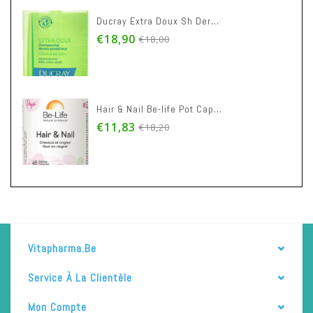
Ducray Extra Doux Sh Dermo-protecteur 400ml Nf
€18,90
€18,00
Hair & Nail Be-life Pot Caps 45
€11,83
€18,20
Vitapharma.be
Service À La Clientèle
Mon Compte