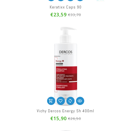
Keratixx Caps 90
€23,59
€33,70
Vichy Dercos Energy Sh 400ml
€15,90
€26,50