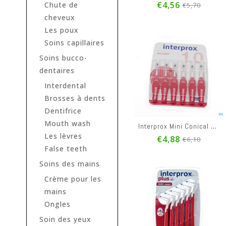
€4,56
Chute de
€5,70
cheveux
Les poux
Soins capillaires
Soins bucco-
dentaires
Interdental
Brosses à dents
Dentifrice
Mouth wash
Interprox Mini Conical Rouge 2-4mm 31195
Les lèvres
€4,88
€6,10
False teeth
Soins des mains
Crème pour les
mains
Ongles
Soin des yeux