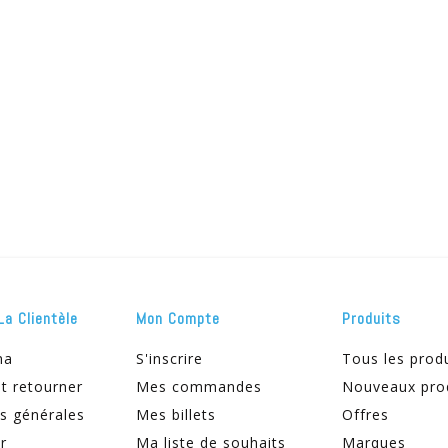
€4,88
€4,88
€6,10
€6,10
Interprox Plus Conique Bleu Interd. 6 1150
Proximal Brossette Cylindrique Fine Red 5
€4,88
€3,20
€6,10
€3,20
La Clientèle
Mon Compte
Produits
ma
S'inscrire
Tous les prod
t retourner
Mes commandes
Nouveaux pro
s générales
Mes billets
Offres
r
Ma liste de souhaits
Marques