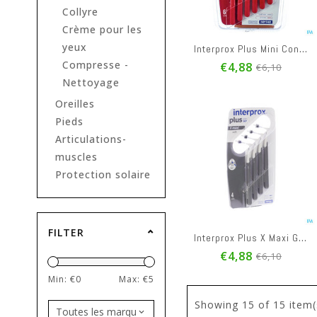
Collyre
Crème pour les
yeux
Interprox Plus Mini Conique Rouge Interd. 6 1360
Compresse -
€4,88
€6,10
Nettoyage
Oreilles
Pieds
Articulations-
muscles
Protection solaire
FILTER
Interprox Plus X Maxi Gris Interd. 4 1060
€4,88
€6,10
Min: €
0
Max: €
5
Showing
15
of 15 item(