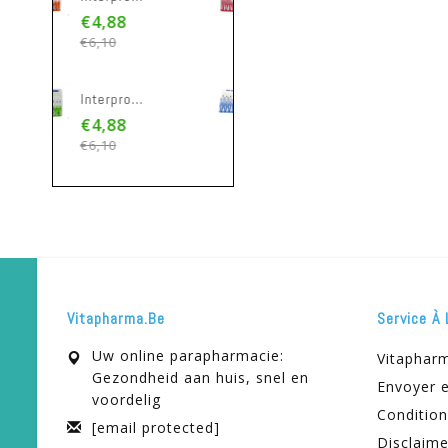
8
€4,88
€4,88
€6,10
€6,10
Interprox Micro Vert 2,4mm 31192
Interprox Conical Bleu 3,5-6mm 31189
Interprox Plus Mini Conique Rouge Interd. 6 1360
8
€4,88
€4,88
€6,10
€6,10
Vitapharma.be
Service À 
Uw online parapharmacie:
Vitaphar
Gezondheid aan huis, snel en
Envoyer e
voordelig
Condition
[email protected]
Disclaime