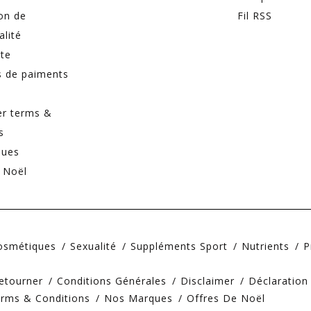
on de
Fil RSS
alité
ite
 de paiments
er terms &
s
ques
 Noël
Cosmétiques
Sexualité
Suppléments Sport
Nutrients
P
etourner
Conditions Générales
Disclaimer
Déclaration
erms & Conditions
Nos Marques
Offres De Noël