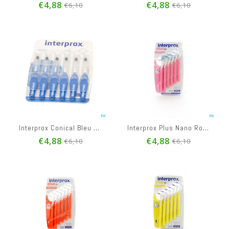
€4,88
€4,88
€6,10
€6,10
Interprox Conical Bleu 3,5-6mm 31189
Interprox Plus Nano Rose Interd. 6 1470
€4,88
€4,88
€6,10
€6,10