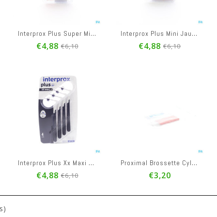
Interprox Plus Super Micro Orange Interd. 6 1460
Interprox Plus Mini Jaune Interd. 6 1350
€4,88
€4,88
€6,10
€6,10
Interprox Plus Xx Maxi Noir Interd. 4 1070
Proximal Brossette Cylindrique Fine Red 5
€4,88
€3,20
€6,10
s)