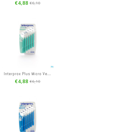
€4,88
€6,10
Interprox Plus Micro Verte Interd. 6 1450
€4,88
€6,10