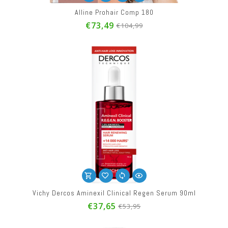
Alline Prohair Comp 180
€73,49
€104,99
Vichy Dercos Aminexil Clinical Regen Serum 90ml
€37,65
€53,95