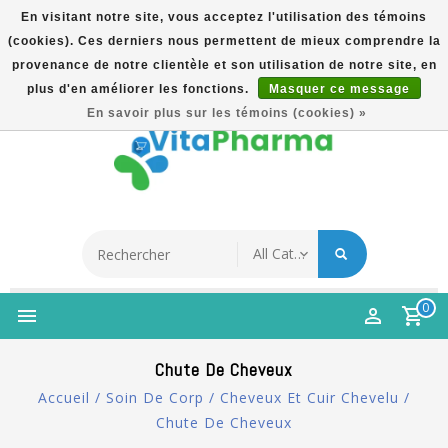
En visitant notre site, vous acceptez l'utilisation des témoins
(cookies). Ces derniers nous permettent de mieux comprendre la
5% Korting Na Aanmelding Op Nieuwsbrief | Gratis
provenance de notre clientèle et son utilisation de notre site, en
Verzending Vanaf €49 | Online Sinds 2007
plus d'en améliorer les fonctions.
Masquer ce message
Français
En savoir plus sur les témoins (cookies) »
0
Chute De Cheveux
Accueil
/
Soin De Corp
/
Cheveux Et Cuir Chevelu
/
Chute De Cheveux