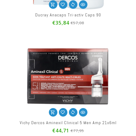
Ducray Anacaps Tri-activ Caps 90
€35,84
€57,08
Vichy Dercos Aminexil Clinical 5 Men Amp 21x6ml
€44,71
€77,95