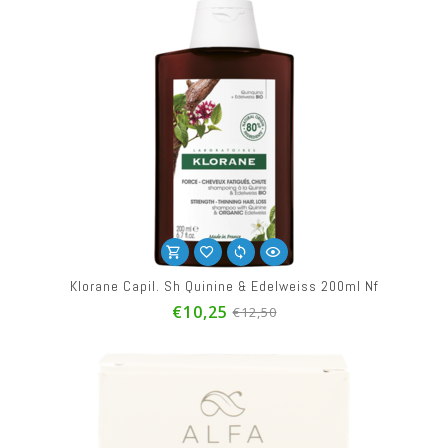
Klorane Capil. Sh Quinine & Edelweiss 200ml Nf
€10,25
€12,50