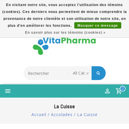
En visitant notre site, vous acceptez l'utilisation des témoins
(cookies). Ces derniers nous permettent de mieux comprendre la
5% Korting Na Aanmelding Op Nieuwsbrief | Gratis
provenance de notre clientèle et son utilisation de notre site, en
Verzending Vanaf €49 | Online Sinds 2007
plus d'en améliorer les fonctions.
Masquer ce message
Français
En savoir plus sur les témoins (cookies) »
0
La Cuisse
Accueil
/
Accolades
/
La Cuisse