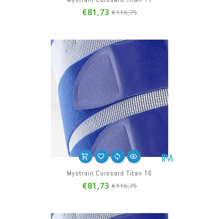
€81,73
€116,75
Myotrain Cuissard Titan T6
€81,73
€116,75