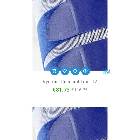
Myotrain Cuissard Titan T2
€81,73
€116,75