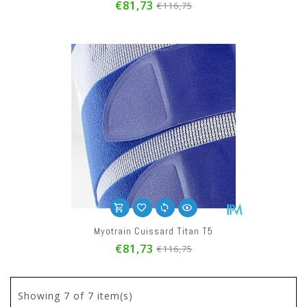
€81,73
€116,75
Myotrain Cuissard Titan T5
€81,73
€116,75
Showing
7
of 7 item(s)