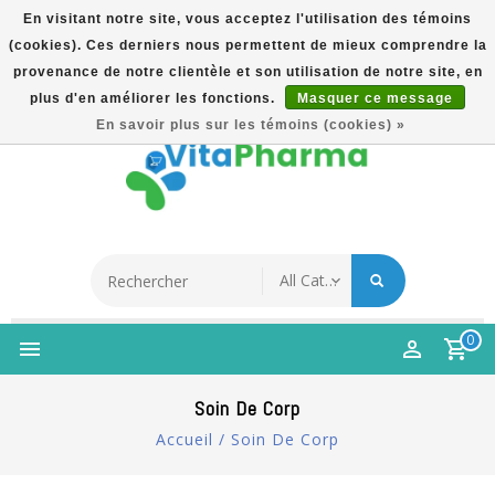
En visitant notre site, vous acceptez l'utilisation des témoins
(cookies). Ces derniers nous permettent de mieux comprendre la
5% Korting Na Aanmelding Op Nieuwsbrief | Gratis
provenance de notre clientèle et son utilisation de notre site, en
Verzending Vanaf €49 | Online Sinds 2007
plus d'en améliorer les fonctions.
Masquer ce message
Français
En savoir plus sur les témoins (cookies) »
0
Soin De Corp
Accueil
/
Soin De Corp