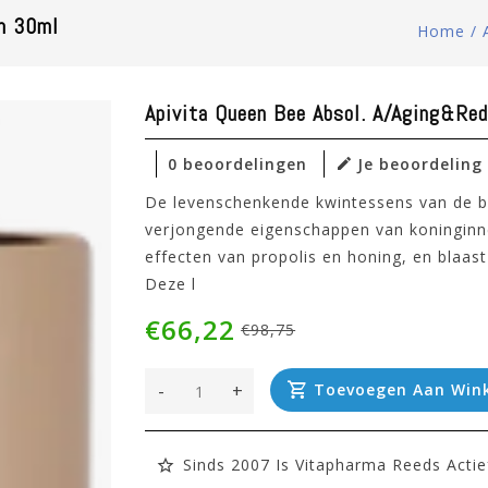
m 30ml
Home
/
Apivita Queen Bee Absol. A/aging&re
0 beoordelingen
Je beoordeling
De levenschenkende kwintessens van de b
verjongende eigenschappen van koningin
effecten van propolis en honing, en blaas
Deze l
€66,22
€98,75
-
+
Toevoegen Aan Win
Sinds 2007 Is Vitapharma Reeds Actie