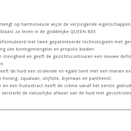
 mengt op harmonieuze wijze de verjongende eigenschappen
 blaast zo leven in de goddelijke QUEEN BEE.
geformuleerd met twee gepatenteerde technologieën met geco
ng van koninginnengelei en propolis bieden:
n stevigheid en geeft de gezichtscontouren een nieuwe defin
n.
eft de huid een stralende en egale teint met een marien ext
-honing, squalaan, olijfolie, bijenwas en panthenol.
 en een fruitextract heeft de crème vanaf het eerste gebrui
en versterkt de natuurlijke afweer van de huid met gecontrol