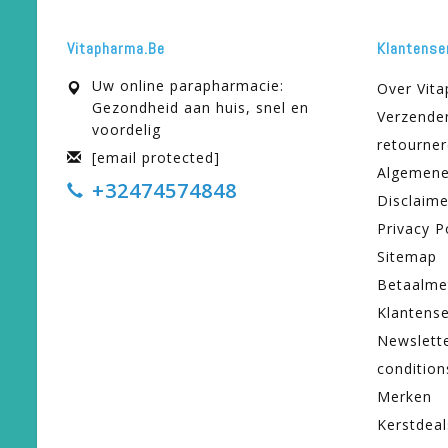
Vitapharma.be
Klantense
Uw online parapharmacie:
Over Vit
Gezondheid aan huis, snel en
Verzende
voordelig
retourne
[email protected]
Algemene
+32474574848
Disclaime
Privacy P
Sitemap
Betaalme
Klantense
Newslett
condition
Merken
Kerstdeal