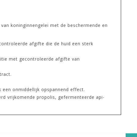
 van koninginnengelei met de beschermende en
ntroleerde afgifte die de huid een sterk
itie met gecontroleerde afgifte van
ract.
k een onmiddellijk opspannend effect.
eerd vrijkomende propolis, gefermenteerde api-