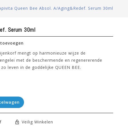
Apivita Queen Bee Absol. A/aging&redef. Serum 30ml
def. Serum 30ml
 toevoegen
ijenkorf mengt op harmonieuze wijze de
nengelei met de beschermende en regenererende
t zo leven in de goddelijke QUEEN BEE.
kelwagen
f
Veilig Winkelen