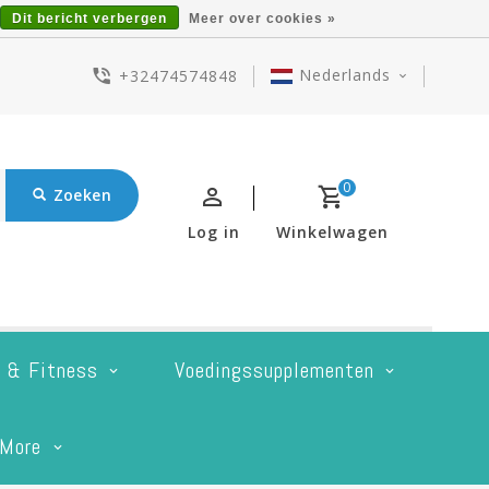
Dit bericht verbergen
Meer over cookies »
Nederlands
+32474574848
0
Zoeken
Log in
Winkelwagen
t & Fitness
Voedingssupplementen
More