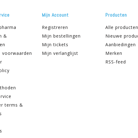
rvice
Mijn Account
Producten
apharma
Registreren
Alle producte
n &
Mijn bestellingen
Nieuwe produ
ren
Mijn tickets
Aanbiedingen
 voorwaarden
Mijn verlanglijst
Merken
r
RSS-feed
olicy
thoden
rvice
er terms &
s
s