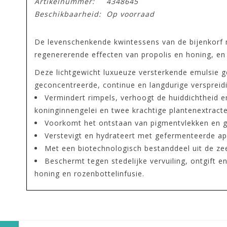
Artikelnummer:
4348645
Beschikbaarheid:
Op voorraad
De levenschenkende kwintessens van de bijenkorf
regenererende effecten van propolis en honing, en
Deze lichtgewicht luxueuze versterkende emulsie 
geconcentreerde, continue en langdurige verspreidi
Vermindert rimpels, verhoogt de huiddichtheid e
koninginnengelei en twee krachtige plantenextracte
Voorkomt het ontstaan van pigmentvlekken en ge
Verstevigt en hydrateert met gefermenteerde api
Met een biotechnologisch bestanddeel uit de zee
Beschermt tegen stedelijke vervuiling, ontgift 
honing en rozenbottelinfusie.