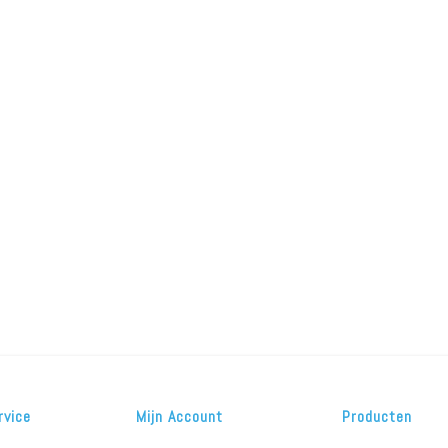
Puressentiel Anti-luizen 100ml
Puressentiel Anti-luizen 100ml + Kam
€17,47
€18,87
€18,
€24,95
€26,95
€26,9
rvice
Mijn Account
Producten