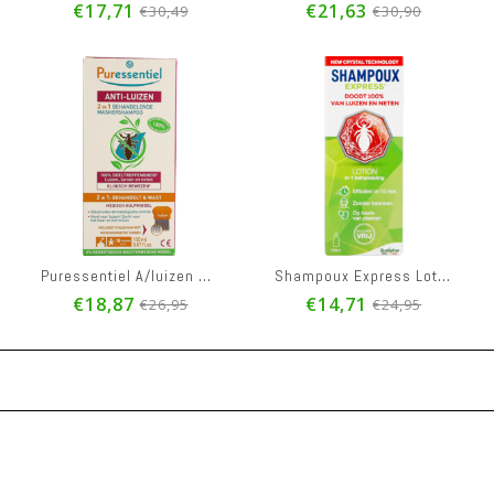
€17,71
€21,63
€30,49
€30,90
Puressentiel A/luizen Sh Behand. 2in1 150ml + Kam
Shampoux Express Lotion 100ml
€18,87
€14,71
€26,95
€24,95