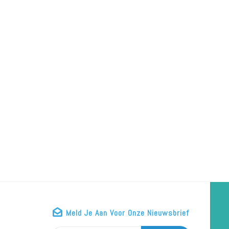
Puressentiel A/luizen Sh Behand. 2in1 150ml + Kam
Shampoux Express Lotion 100ml
Shampoux Protect Spray 100ml
87
€14,71
€15,16
5
€24,95
€18,95
Meld Je Aan Voor Onze Nieuwsbrief