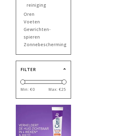
reiniging
Oren
Voeten
Gewrichten-
spieren
Zonnebescherming
FILTER
Min: €
0
Max: €
25