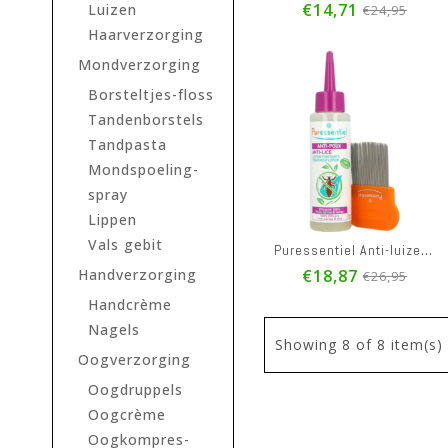
€14,71
Luizen
€24,95
Haarverzorging
Mondverzorging
Borsteltjes-floss
Tandenborstels
Tandpasta
Mondspoeling-
spray
Lippen
Vals gebit
Puressentiel Anti-luizen 100ml + Kam
Handverzorging
€18,87
€26,95
Handcrème
Nagels
Showing
8
of 8 item(s)
Oogverzorging
Oogdruppels
Oogcrème
Oogkompres-