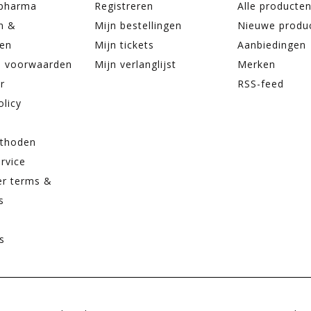
apharma
Registreren
Alle producte
n &
Mijn bestellingen
Nieuwe produ
ren
Mijn tickets
Aanbiedingen
 voorwaarden
Mijn verlanglijst
Merken
r
RSS-feed
olicy
thoden
rvice
er terms &
s
s