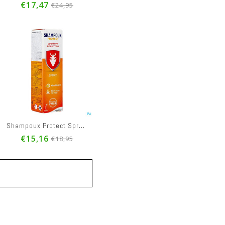
€17,47
€24,95
Shampoux Protect Spray 100ml
€15,16
€18,95