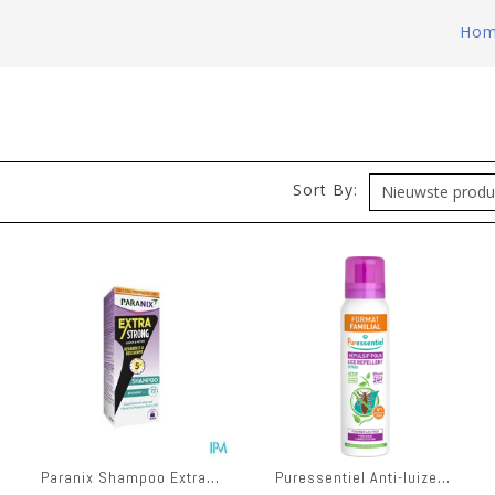
Ho
Sort By:
Paranix Shampoo Extra Strong Kam 200ml
Puressentiel Anti-luizen Repel Spray 200ml