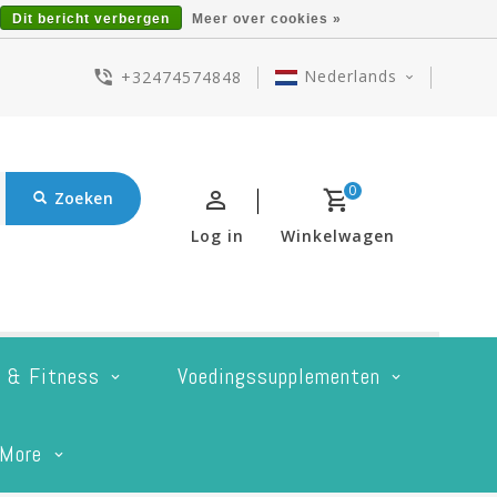
Dit bericht verbergen
Meer over cookies »
Nederlands
+32474574848
0
Zoeken
Log in
Winkelwagen
t & Fitness
Voedingssupplementen
More