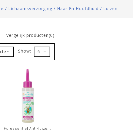
me
/
Lichaamsverzorging
/
Haar En Hoofdhuid
/
Luizen
Vergelijk producten(0)
Show:
Puressentiel Anti-luizen 100ml