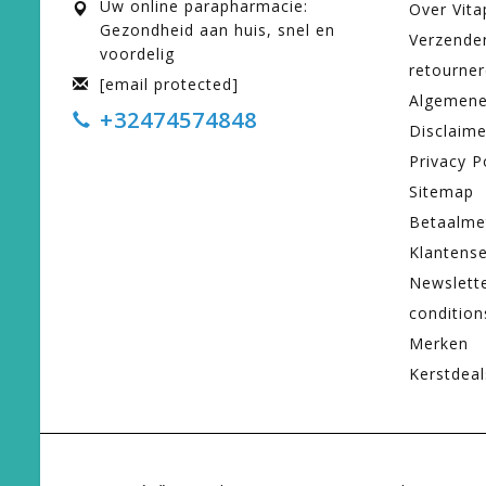
Uw online parapharmacie:
Over Vit
Gezondheid aan huis, snel en
Verzende
voordelig
retourne
[email protected]
Algemene
+32474574848
Disclaime
Privacy P
Sitemap
Betaalme
Klantense
Newslett
condition
Merken
Kerstdeal