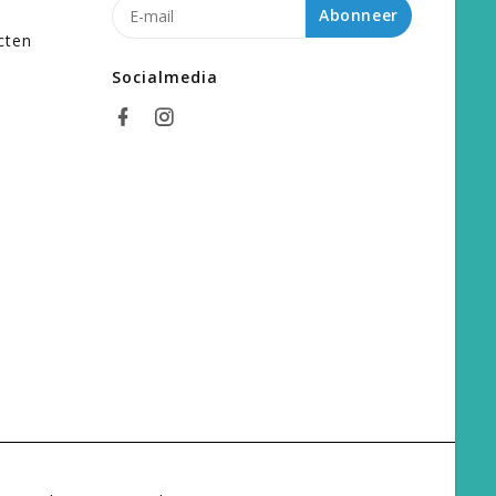
n
Abonneer
cten
Socialmedia