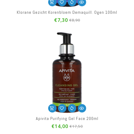
Klorane Gezicht Korenbloem Demaquill. Ogen 100ml
€7,30
€8,90
Apivita Purifying Gel Face 200ml
€14,00
€17,50