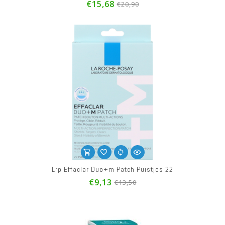
€15,68
€20,90
Lrp Effaclar Duo+m Patch Puistjes 22
€9,13
€13,50