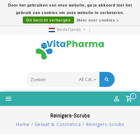
Door het gebruiken van onze website, ga je akkoord met het
gebruik van cookies om onze website te verbeteren.
5% Korting Na Aanmelding Op Nieuwsbrief | Gratis
Dit bericht verbergen
Meer over cookies »
Verzending Vanaf €49 | Online Sinds 2007
Nederlands
0
Reinigers-Scrubs
Home
/
Gelaat & Cosmetica
/
Reinigers-Scrubs