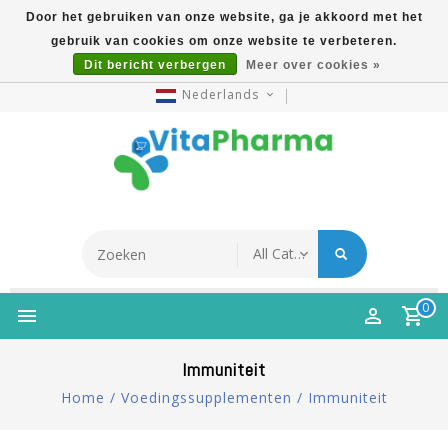
Door het gebruiken van onze website, ga je akkoord met het
gebruik van cookies om onze website te verbeteren.
5% Korting Na Aanmelding Op Nieuwsbrief | Gratis
Dit bericht verbergen
Meer over cookies »
Verzending Vanaf €49 | Online Sinds 2007
Nederlands
0
Immuniteit
Home
/
Voedingssupplementen
/
Immuniteit