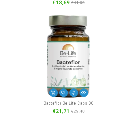
€18,69
€41,00
Bacteflor Be Life Caps 30
€21,71
€29,40