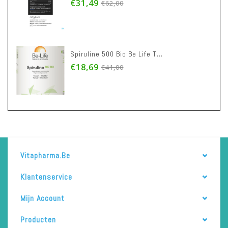
€31,49
€62,00
Spiruline 500 Bio Be Life Tabl 500
€18,69
€41,00
Vitapharma.be
Klantenservice
Mijn Account
Producten