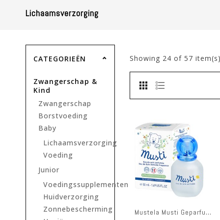
Lichaamsverzorging
Showing
24
of 57 item(s
CATEGORIEËN
Zwangerschap &
Kind
Zwangerschap
Borstvoeding
Baby
Lichaamsverzorging
Voeding
Junior
Voedingssupplementen
Huidverzorging
Zonnebescherming
Mustela Musti Geparfumeerd Verzorgingswater 50 ML