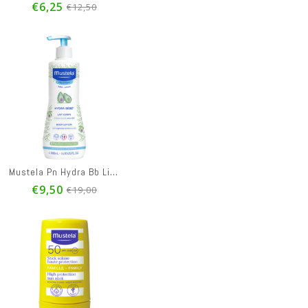
€6,25
€12,50
Mustela Pn Hydra Bb Lichaamsmelk 500ml
€9,50
€19,00