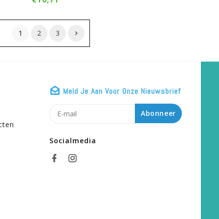
1
2
3
Meld Je Aan Voor Onze Nieuwsbrief
n
Abonneer
cten
Socialmedia