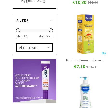
Hygiëne-zorg
€10,80
€18,00
FILTER
Min: €
0
Max: €
20
Mustela Zonnemelk zeer hoge bescherming SPF50+ 40 ML
€7,18
€14,35