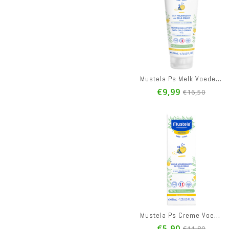
Mustela Ps Melk Voedend Cold Cream 200ml
€9,99
€16,50
Mustela Ps Creme Voedend Cold Cream 40ml
€5,90
€11,80