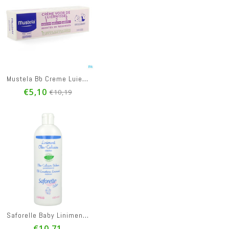
Mustela Bb Creme Luierwissel 1-2-3 100g
€5,10
€10,19
Saforelle Baby Liniment met olie en kalk 450ml
€10,71