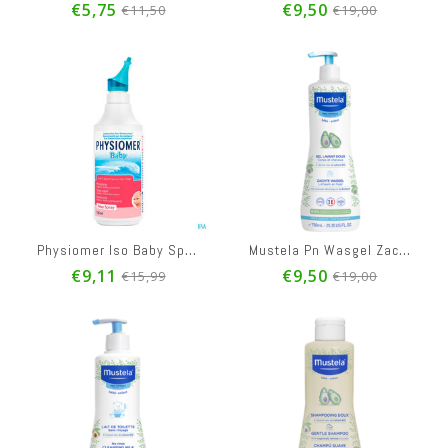
€5,75
€9,50
€11,50
€19,00
Physiomer Iso Baby Spray 135ml
Mustela Pn Wasgel Zacht 750ml
€9,11
€9,50
€15,99
€19,00