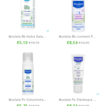
Mustela Bb Hydra Gelaatscreme Nf Tube 40ml
Mustela Bb Liniment Pompe 400ml
€5,10
€8,54
€10,19
€12,20
Mustela Pn Schuimshampoo Zuigelingen 150ml
Mustela Pa Stelatopia Emollierende Cr Gezicht 40ml
€5,25
€8,34
€10,50
€13,90