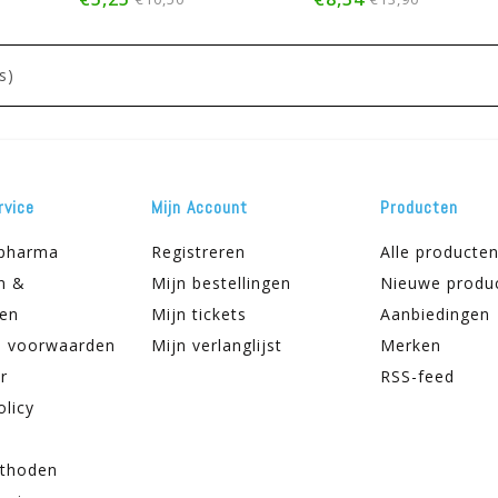
s)
rvice
Mijn Account
Producten
apharma
Registreren
Alle producte
n &
Mijn bestellingen
Nieuwe produ
ren
Mijn tickets
Aanbiedingen
 voorwaarden
Mijn verlanglijst
Merken
r
RSS-feed
olicy
thoden