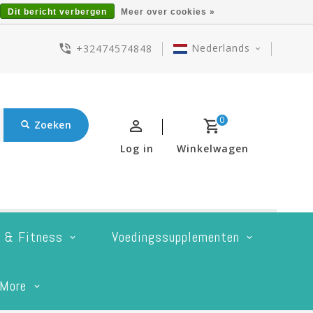
Dit bericht verbergen
Meer over cookies »
Nederlands
+32474574848
0
Zoeken
Log in
Winkelwagen
t & Fitness
Voedingssupplementen
More