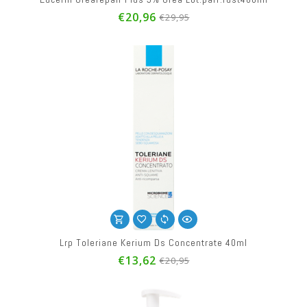
€20,96
€29,95
Lrp Toleriane Kerium Ds Concentrate 40ml
€13,62
€20,95