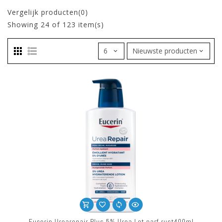
Vergelijk producten(0)
Showing
24
of 123 item(s)
Eucerin Urearepair Plus 5% Urea Lot.parf.rust400ml