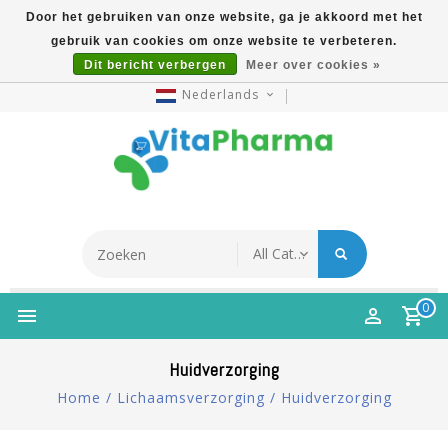
Door het gebruiken van onze website, ga je akkoord met het
gebruik van cookies om onze website te verbeteren.
5% Korting Na Aanmelding Op Nieuwsbrief | Gratis
Dit bericht verbergen
Meer over cookies »
Verzending Vanaf €49 | Online Sinds 2007
Nederlands
0
Huidverzorging
Home
/
Lichaamsverzorging
/
Huidverzorging