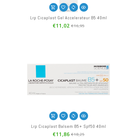
Lrp Cicaplast Gel Accelerateur B5 40ml
€11,02
€16,95
Lrp Cicaplast Balsem B5+ Spf50 40ml
€11,86
€18,25