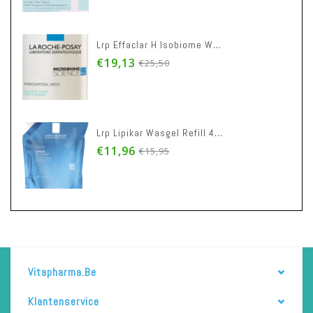
Lrp Effaclar H Isobiome Wascreme 390ml
€19,13
€25,50
Lrp Lipikar Wasgel Refill 400ml
€11,96
€15,95
Vitapharma.be
Klantenservice