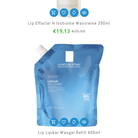
Lrp Effaclar H Isobiome Wascreme 390ml
€19,13
€25,50
Lrp Lipikar Wasgel Refill 400ml