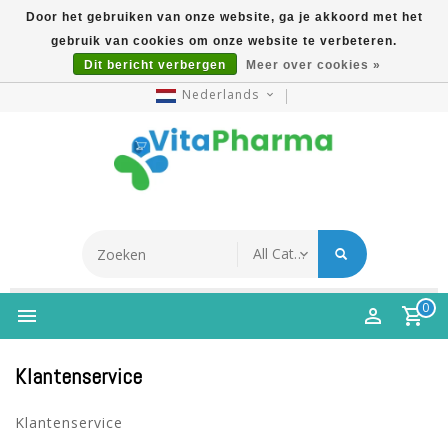
Door het gebruiken van onze website, ga je akkoord met het
gebruik van cookies om onze website te verbeteren.
5% Korting Na Aanmelding Op Nieuwsbrief | Gratis
Dit bericht verbergen
Meer over cookies »
Verzending Vanaf €49 | Online Sinds 2007
Nederlands
0
Klantenservice
Klantenservice