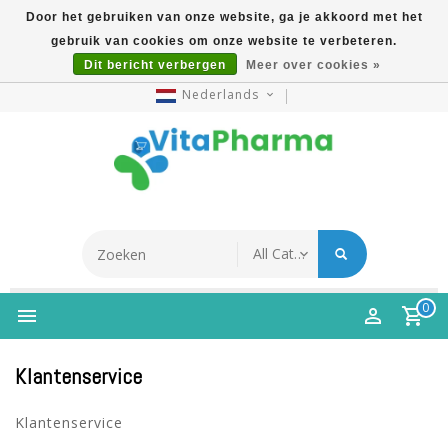
Door het gebruiken van onze website, ga je akkoord met het
gebruik van cookies om onze website te verbeteren.
5% Korting Na Aanmelding Op Nieuwsbrief | Gratis
Dit bericht verbergen
Meer over cookies »
Verzending Vanaf €49 | Online Sinds 2007
Nederlands
0
Klantenservice
Klantenservice