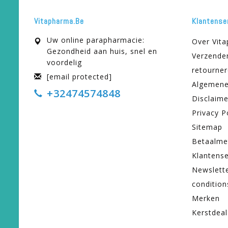
Vitapharma.be
Klantense
Uw online parapharmacie:
Over Vit
Gezondheid aan huis, snel en
Verzende
voordelig
retourne
[email protected]
Algemene
+32474574848
Disclaime
Privacy P
Sitemap
Betaalme
Klantense
Newslett
condition
Merken
Kerstdeal