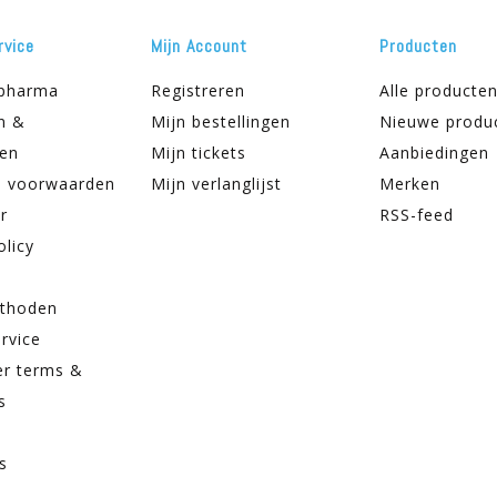
rvice
Mijn Account
Producten
apharma
Registreren
Alle producte
n &
Mijn bestellingen
Nieuwe produ
ren
Mijn tickets
Aanbiedingen
 voorwaarden
Mijn verlanglijst
Merken
r
RSS-feed
olicy
thoden
rvice
er terms &
s
s