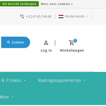
Dit bericht verbergen
Meer over cookies »
Nederlands
+32474574848
0
Zoeken
Log in
Winkelwagen
t & Fitness
Voedingssupplementen
More