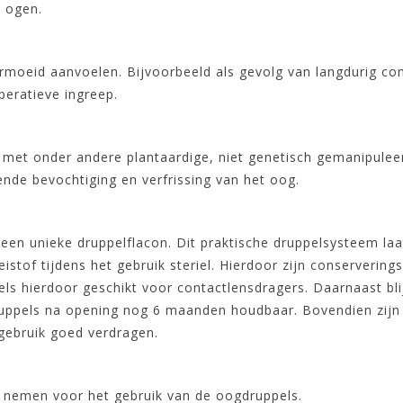
e ogen.
rmoeid aanvoelen. Bijvoorbeeld als gevolg van langdurig co
peratieve ingreep.
met onder andere plantaardige, niet genetisch gemanipuleerd
de bevochtiging en verfrissing van het oog.
n een unieke druppelflacon. Dit praktische druppelsysteem l
istof tijdens het gebruik steriel. Hierdoor zijn conserverin
 hierdoor geschikt voor contactlensdragers. Daarnaast blijft
ruppels na opening nog 6 maanden houdbaar. Bovendien zijn 
 gebruik goed verdragen.
te nemen voor het gebruik van de oogdruppels.