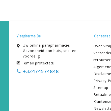
Vitapharma.be
Klantense
Uw online parapharmacie:
Over Vit
Gezondheid aan huis, snel en
Verzende
voordelig
retourne
[email protected]
Algemene
+32474574848
Disclaime
Privacy P
Sitemap
Betaalme
Klantense
Newslett