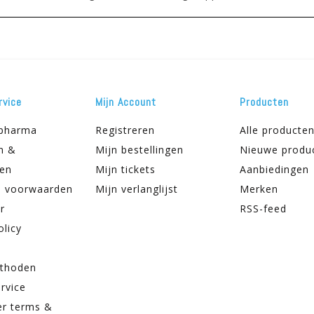
rvice
Mijn Account
Producten
apharma
Registreren
Alle producte
n &
Mijn bestellingen
Nieuwe produ
ren
Mijn tickets
Aanbiedingen
 voorwaarden
Mijn verlanglijst
Merken
r
RSS-feed
olicy
thoden
rvice
er terms &