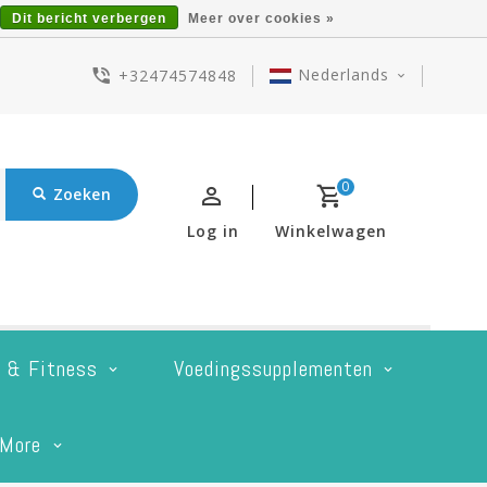
Dit bericht verbergen
Meer over cookies »
Nederlands
+32474574848
0
Zoeken
Log in
Winkelwagen
t & Fitness
Voedingssupplementen
More