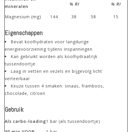
% RI
% RI
mineralen
Magnesium (mg)
144
38
58
15
Eigenschappen
Bevat koolhydraten voor langdurige
energievoorziening tijdens inspanningen
Kan gebruikt worden als koolhydraatrijk
tussendoortje
Laag in vetten en vezels en bijgevolg licht
verteerbaar
Keuze tussen 4 smaken: sinaas, framboos,
chocolade, citroen
Gebruik
Als carbo-loading
1 bar (als tussendoortje)
30 min VOOR
1 bar