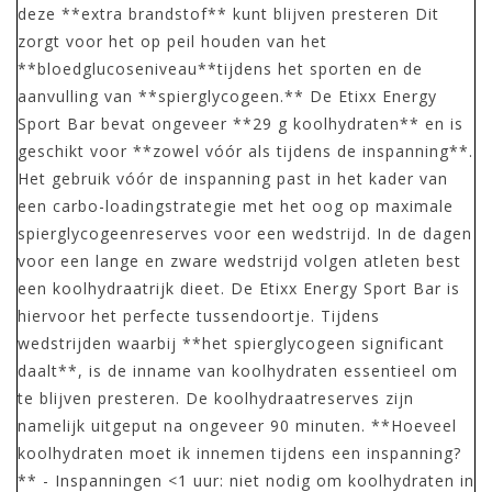
deze **extra brandstof** kunt blijven presteren Dit
zorgt voor het op peil houden van het
**bloedglucoseniveau**tijdens het sporten en de
aanvulling van **spierglycogeen.** De Etixx Energy
Sport Bar bevat ongeveer **29 g koolhydraten** en is
geschikt voor **zowel vóór als tijdens de inspanning**.
Het gebruik vóór de inspanning past in het kader van
een carbo-loadingstrategie met het oog op maximale
spierglycogeenreserves voor een wedstrijd. In de dagen
voor een lange en zware wedstrijd volgen atleten best
een koolhydraatrijk dieet. De Etixx Energy Sport Bar is
hiervoor het perfecte tussendoortje. Tijdens
wedstrijden waarbij **het spierglycogeen significant
daalt**, is de inname van koolhydraten essentieel om
te blijven presteren. De koolhydraatreserves zijn
namelijk uitgeput na ongeveer 90 minuten. **Hoeveel
koolhydraten moet ik innemen tijdens een inspanning?
** - Inspanningen <1 uur: niet nodig om koolhydraten in