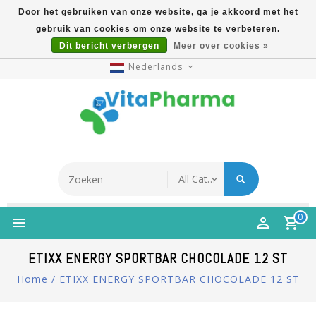
Door het gebruiken van onze website, ga je akkoord met het
gebruik van cookies om onze website te verbeteren.
5% Korting Na Aanmelding Op Nieuwsbrief | Gratis
Dit bericht verbergen
Meer over cookies »
Verzending Vanaf €49 | Online Sinds 2007
Nederlands
0
ETIXX ENERGY SPORTBAR CHOCOLADE 12 ST
Home
/
ETIXX ENERGY SPORTBAR CHOCOLADE 12 ST