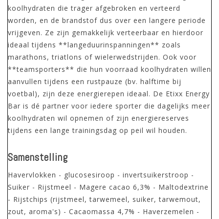
koolhydraten die trager afgebroken en verteerd
worden, en de brandstof dus over een langere periode
vrijgeven. Ze zijn gemakkelijk verteerbaar en hierdoor
ideaal tijdens **langeduurinspanningen** zoals
marathons, triatlons of wielerwedstrijden. Ook voor
**teamsporters** die hun voorraad koolhydraten willen
aanvullen tijdens een rustpauze (bv. halftime bij
voetbal), zijn deze energierepen ideaal. De Etixx Energy
Bar is dé partner voor iedere sporter die dagelijks meer
koolhydraten wil opnemen of zijn energiereserves
tijdens een lange trainingsdag op peil wil houden.
Samenstelling
Havervlokken - glucosesiroop - invertsuikerstroop -
Suiker - Rijstmeel - Magere cacao 6,3% - Maltodextrine
- Rijstchips (rijstmeel, tarwemeel, suiker, tarwemout,
zout, aroma's) - Cacaomassa 4,7% - Haverzemelen -