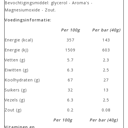
Bevochtigingsmiddel: glycerol - Aroma's -
Magnesiumoxide - Zout.
Voedingsinformatie:
Per 100g
Per bar
(40g)
Energie (kcal)
357
143
Energie (kJ)
1509
603
Vetten (g)
5.7
2.3
Eiwitten (g)
6.3
2.5
Koolhydraten (g)
67
27
Suikers (g)
32
13
Vezels (g)
6.3
2.5
Zout (g)
0.2
0.08
Per 100g
Per bar (40g)
Vitaminen en