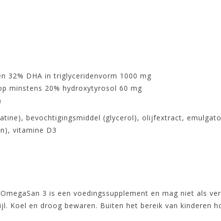
en 32% DHA in triglyceridenvorm 1000 mg
 op minstens 20% hydroxytyrosol 60 mg
)
atine), bevochtigingsmiddel (glycerol), olijfextract, emulgato
en), vitamine D3
. OmegaSan 3 is een voedingssupplement en mag niet als ve
jl. Koel en droog bewaren. Buiten het bereik van kinderen h