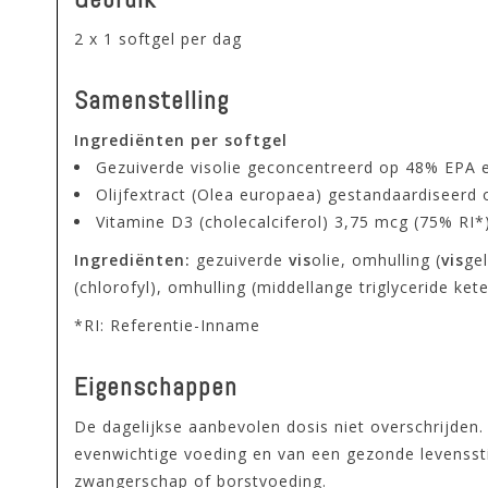
2 x 1 softgel per dag
Samenstelling
Ingrediënten per softgel
Gezuiverde visolie geconcentreerd op 48% EPA 
Olijfextract (Olea europaea) gestandaardiseerd
Vitamine D3 (cholecalciferol) 3,75 mcg (75% RI*
Ingrediënten:
gezuiverde
vis
olie, omhulling (
vis
gel
(chlorofyl), omhulling (middellange triglyceride ket
*RI: Referentie-Inname
Eigenschappen
De dagelijkse aanbevolen dosis niet overschrijden
evenwichtige voeding en van een gezonde levenssti
zwangerschap of borstvoeding.