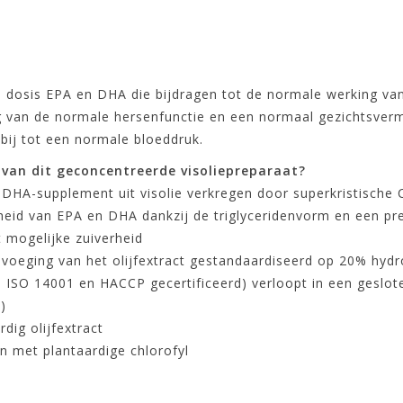
 dosis EPA en DHA die bijdragen tot de normale werking van
g van de normale hersenfunctie en een normaal gezichtsver
 bij tot een normale bloeddruk.
 van dit geconcentreerde visoliepreparaat?
HA-supplement uit visolie verkregen door superkristische 
id van EPA en DHA dankzij de triglyceridenvorm en een pre-e
t mogelijke zuiverheid
evoeging van het olijfextract gestandaardiseerd op 20% hydr
 ISO 14001 en HACCP gecertificeerd) verloopt in een geslo
)
dig olijfextract
en met plantaardige chlorofyl