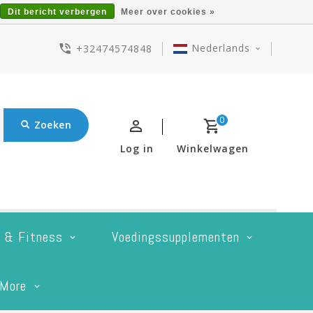
Dit bericht verbergen
Meer over cookies »
Nederlands
+32474574848
0
Zoeken
Log in
Winkelwagen
t & Fitness
Voedingssupplementen
More