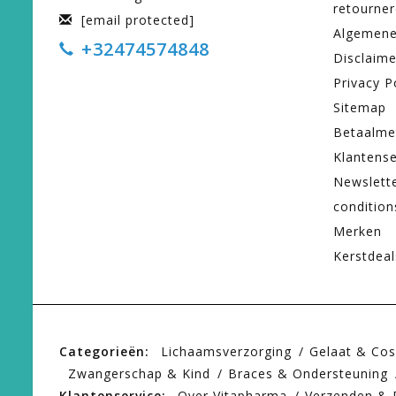
retourne
[email protected]
Algemene
+32474574848
Disclaime
Privacy P
Sitemap
Betaalme
Klantense
Newslett
condition
Merken
Kerstdeal
Categorieën:
Lichaamsverzorging
Gelaat & Co
Zwangerschap & Kind
Braces & Ondersteuning
Klantenservice:
Over Vitapharma
Verzenden & 