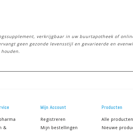
ingssupplement, verkrijgbaar in uw buurtapotheek of onli
vervangt geen gezonde levensstijl en gevarieerde en evenw
n houden.
rvice
Mijn Account
Producten
apharma
Registreren
Alle producte
n &
Mijn bestellingen
Nieuwe produ