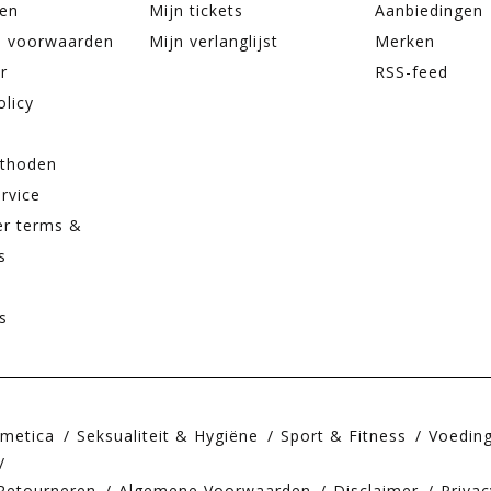
ren
Mijn tickets
Aanbiedingen
 voorwaarden
Mijn verlanglijst
Merken
r
RSS-feed
olicy
thoden
rvice
er terms &
s
s
smetica
Seksualiteit & Hygiëne
Sport & Fitness
Voedin
Retourneren
Algemene Voorwaarden
Disclaimer
Privac