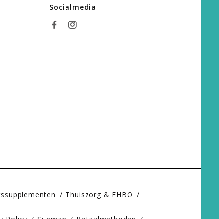
Socialmedia
gssupplementen
Thuiszorg & EHBO
y Policy
Sitemap
Betaalmethoden