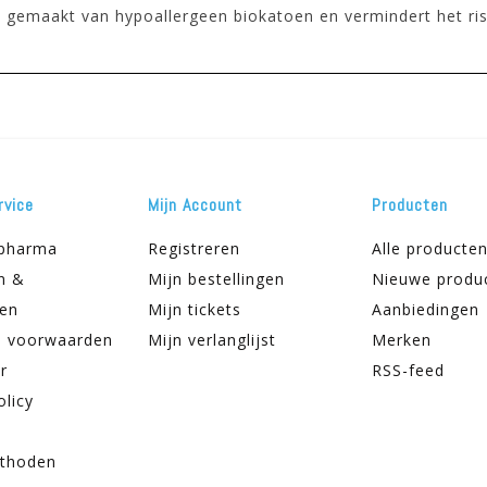
 gemaakt van hypoallergeen biokatoen en vermindert het risic
rvice
Mijn Account
Producten
apharma
Registreren
Alle producte
n &
Mijn bestellingen
Nieuwe produ
ren
Mijn tickets
Aanbiedingen
 voorwaarden
Mijn verlanglijst
Merken
r
RSS-feed
olicy
thoden