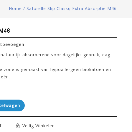
Home
/
Saforelle Slip Classq Extra Absorptie M46
e M46
 toevoegen
uurlijk absorberend voor dagelijks gebruik, dag
me zone is gemaakt van hypoallergeen biokatoen en
ieën.
kelwagen
f
Veilig Winkelen