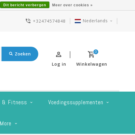
Dit bericht verbergen
Meer over cookies »
Nederlands
+32474574848
0
Zoeken
Log in
Winkelwagen
t & Fitness
Voedingssupplementen
More