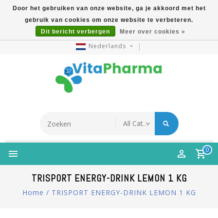
Door het gebruiken van onze website, ga je akkoord met het
gebruik van cookies om onze website te verbeteren.
5% Korting Na Aanmelding Op Nieuwsbrief | Gratis
Dit bericht verbergen
Meer over cookies »
Verzending Vanaf €49 | Online Sinds 2007
Nederlands
0
TRISPORT ENERGY-DRINK LEMON 1 KG
Home
/
TRISPORT ENERGY-DRINK LEMON 1 KG