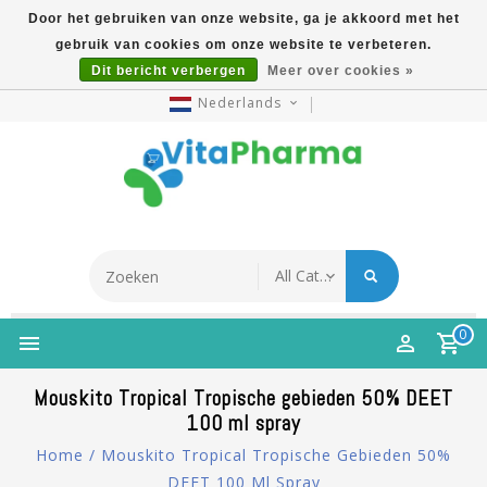
Door het gebruiken van onze website, ga je akkoord met het
gebruik van cookies om onze website te verbeteren.
5% Korting Na Aanmelding Op Nieuwsbrief | Gratis
Dit bericht verbergen
Meer over cookies »
Verzending Vanaf €49 | Online Sinds 2007
Nederlands
0
Mouskito Tropical Tropische gebieden 50% DEET
100 ml spray
Home
/
Mouskito Tropical Tropische Gebieden 50%
DEET 100 Ml Spray