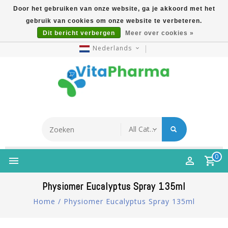
Door het gebruiken van onze website, ga je akkoord met het
gebruik van cookies om onze website te verbeteren.
5% Korting Na Aanmelding Op Nieuwsbrief | Gratis
Dit bericht verbergen
Meer over cookies »
Verzending Vanaf €49 | Online Sinds 2007
Nederlands
0
Physiomer Eucalyptus Spray 135ml
Home
/
Physiomer Eucalyptus Spray 135ml