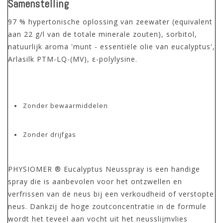
Samenstelling
97 % hypertonische oplossing van zeewater (equivalent
aan 22 g/l van de totale minerale zouten), sorbitol,
natuurlijk aroma 'munt - essentiële olie van eucalyptus',
Arlasilk PTM-LQ-(MV), ε-polylysine.
Zonder bewaarmiddelen
Zonder drijfgas
PHYSIOMER ® Eucalyptus Neusspray is een handige
spray die is aanbevolen voor het ontzwellen en
verfrissen van de neus bij een verkoudheid of verstopte
neus. Dankzij de hoge zoutconcentratie in de formule
wordt het teveel aan vocht uit het neusslijmvlies