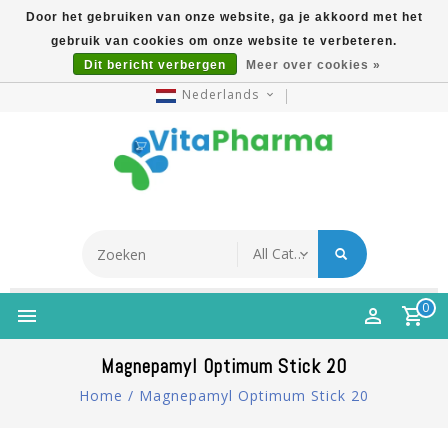
Door het gebruiken van onze website, ga je akkoord met het
gebruik van cookies om onze website te verbeteren.
5% Korting Na Aanmelding Op Nieuwsbrief | Gratis
Dit bericht verbergen
Meer over cookies »
Verzending Vanaf €49 | Online Sinds 2007
Nederlands
0
Magnepamyl Optimum Stick 20
Home
/
Magnepamyl Optimum Stick 20