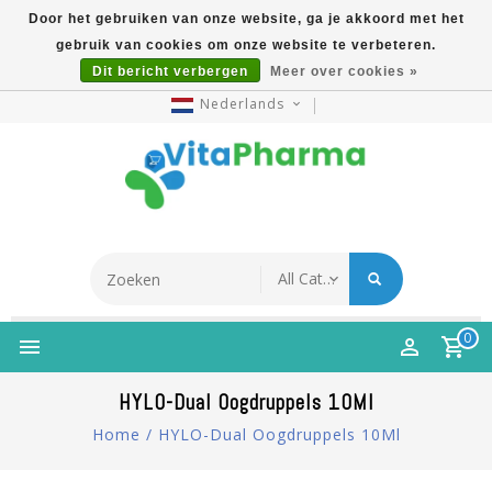
Door het gebruiken van onze website, ga je akkoord met het
gebruik van cookies om onze website te verbeteren.
5% Korting Na Aanmelding Op Nieuwsbrief | Gratis
Dit bericht verbergen
Meer over cookies »
Verzending Vanaf €49 | Online Sinds 2007
Nederlands
0
HYLO-Dual Oogdruppels 10Ml
Home
/
HYLO-Dual Oogdruppels 10Ml