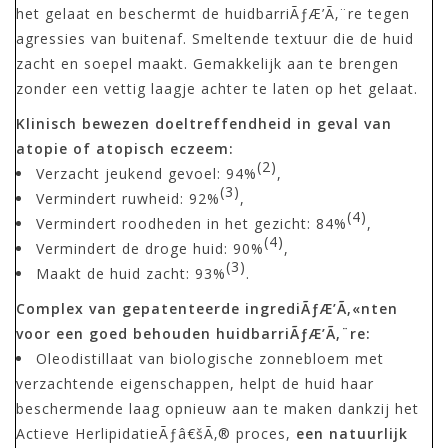
het gelaat en beschermt de huidbarriÃƒÆ’Ã‚¨re tegen
agressies van buitenaf. Smeltende textuur die de huid
zacht en soepel maakt. Gemakkelijk aan te brengen
zonder een vettig laagje achter te laten op het gelaat.
Klinisch bewezen doeltreffendheid in geval van
atopie of atopisch eczeem:
(2)
Verzacht jeukend gevoel: 94%
,
(3)
Vermindert ruwheid: 92%
,
(4)
Vermindert roodheden in het gezicht: 84%
,
(4)
Vermindert de droge huid: 90%
,
(3)
Maakt de huid zacht: 93%
.
Complex van gepatenteerde ingrediÃƒÆ’Ã‚«nten
voor een goed behouden huidbarriÃƒÆ’Ã‚¨re:
Oleodistillaat van biologische zonnebloem met
verzachtende eigenschappen, helpt de huid haar
beschermende laag opnieuw aan te maken dankzij het
Actieve HerlipidatieÃƒâ€šÃ‚® proces,
een natuurlijk