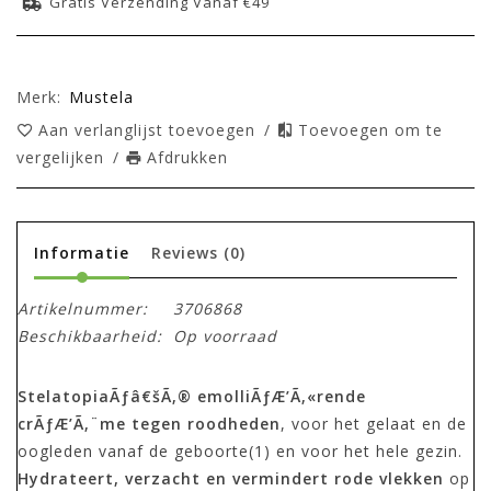
Gratis Verzending Vanaf €49
Merk:
Mustela
Aan verlanglijst toevoegen
/
Toevoegen om te
vergelijken
/
Afdrukken
Informatie
Reviews
(0)
Artikelnummer:
3706868
Beschikbaarheid:
Op voorraad
StelatopiaÃƒâ€šÃ‚® emolliÃƒÆ’Ã‚«rende
crÃƒÆ’Ã‚¨me tegen roodheden
, voor het gelaat en de
oogleden vanaf de geboorte(1) en voor het hele gezin.
Hydrateert, verzacht en vermindert rode vlekken
op