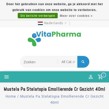
Door het gebruiken van onze website, ga je akkoord met het
gebruik van cookies om onze website te verbeteren.
5% Korting Na Aanmelding Op Nieuwsbrief | Gratis
Dit bericht verbergen
Meer over cookies »
Verzending Vanaf €49 | Online Sinds 2007
Nederlands
0
Mustela Pa Stelatopia Emollierende Cr Gezicht 40ml
Home
/
Mustela Pa Stelatopia Emollierende Cr Gezicht
40ml