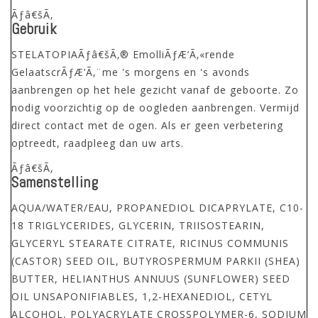
Ãƒâ€šÃ‚
Gebruik
STELATOPIAÃƒâ€šÃ‚® EmolliÃƒÆ’Ã‚«rende
GelaatscrÃƒÆ’Ã‚¨me 's morgens en 's avonds
aanbrengen op het hele gezicht vanaf de geboorte. Zo
nodig voorzichtig op de oogleden aanbrengen. Vermijd
direct contact met de ogen. Als er geen verbetering
optreedt, raadpleeg dan uw arts.
Ãƒâ€šÃ‚
Samenstelling
AQUA/WATER/EAU, PROPANEDIOL DICAPRYLATE, C10-
18 TRIGLYCERIDES, GLYCERIN, TRIISOSTEARIN,
GLYCERYL STEARATE CITRATE, RICINUS COMMUNIS
(CASTOR) SEED OIL, BUTYROSPERMUM PARKII (SHEA)
BUTTER, HELIANTHUS ANNUUS (SUNFLOWER) SEED
OIL UNSAPONIFIABLES, 1,2-HEXANEDIOL, CETYL
ALCOHOL, POLYACRYLATE CROSSPOLYMER-6, SODIUM