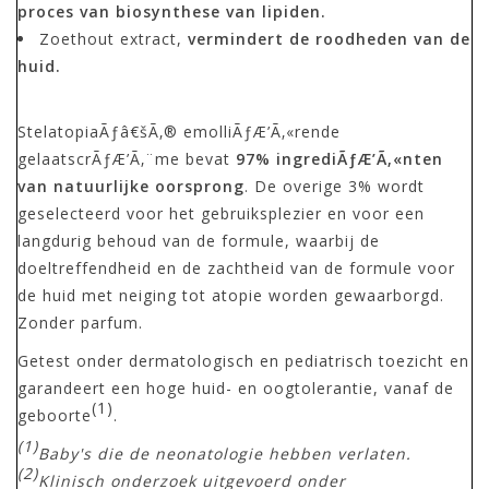
proces van biosynthese van lipiden.
Zoethout extract,
vermindert de roodheden van de
huid.
StelatopiaÃƒâ€šÃ‚® emolliÃƒÆ’Ã‚«rende
gelaatscrÃƒÆ’Ã‚¨me bevat
97% ingrediÃƒÆ’Ã‚«nten
van natuurlijke oorsprong
. De overige 3% wordt
geselecteerd voor het gebruiksplezier en voor een
langdurig behoud van de formule, waarbij de
doeltreffendheid en de zachtheid van de formule voor
de huid met neiging tot atopie worden gewaarborgd.
Zonder parfum.
Getest onder dermatologisch en pediatrisch toezicht en
garandeert een hoge huid- en oogtolerantie, vanaf de
(1)
geboorte
.
(1)
Baby's die de neonatologie hebben verlaten.
(2)
Klinisch onderzoek uitgevoerd onder