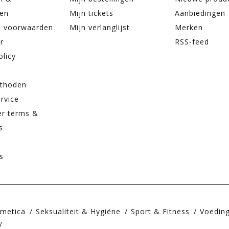
ren
Mijn tickets
Aanbiedingen
 voorwaarden
Mijn verlanglijst
Merken
r
RSS-feed
olicy
thoden
rvice
er terms &
s
s
smetica
Seksualiteit & Hygiëne
Sport & Fitness
Voedin