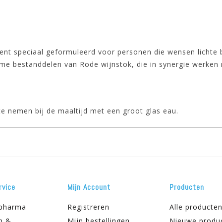
t speciaal geformuleerd voor personen die wensen lichte be
me bestanddelen van Rode wijnstok, die in synergie werken 
e nemen bij de maaltijd met een groot glas eau.
rvice
Mijn Account
Producten
apharma
Registreren
Alle producte
n &
Mijn bestellingen
Nieuwe produ