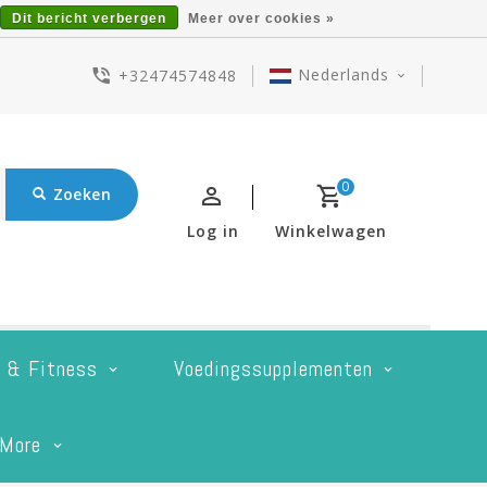
Dit bericht verbergen
Meer over cookies »
Nederlands
+32474574848
0
Zoeken
Log in
Winkelwagen
t & Fitness
Voedingssupplementen
More