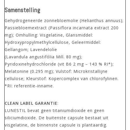
Samenstelling
Gehydrogeneerde zonnebloemolie (Helianthus annuus);
Passiebloemextract (Passiflora incarnata extract 200
mg); Omhulling: Visgelatine, Glansmiddel:
Hydroxypropylmethylcellulose, Geleermiddel:
Gellangom; Lavendelolie
(Lavandula angustifólia Mill. 80 mg);
Pyridoxinehydrochloride (vit B6 2 mg – 143 % RI*);
Melatonine (0.295 mg); Vulstof: Microkristallijne
cellulose; Kleurstof: Kopercomplex van chlorofylinen.
*RI: referentie-inname.
CLEAN LABEL GARANTIE
:
LUNESTIL bevat geen titaniumdioxide en geen
siliciumdioxide. De buitenste capsule bestaat uit
visgelatine, de binnenste capsule is plantaardig.