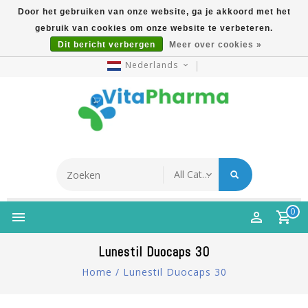
Door het gebruiken van onze website, ga je akkoord met het
gebruik van cookies om onze website te verbeteren.
5% Korting Na Aanmelding Op Nieuwsbrief | Gratis
Dit bericht verbergen
Meer over cookies »
Verzending Vanaf €49 | Online Sinds 2007
Nederlands
0
Lunestil Duocaps 30
Home
/
Lunestil Duocaps 30