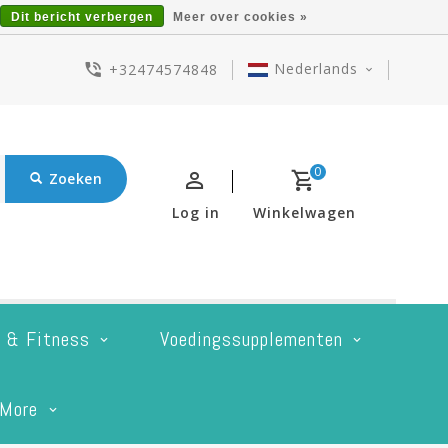
Dit bericht verbergen
Meer over cookies »
Nederlands
+32474574848
0
Zoeken
Log in
Winkelwagen
t & Fitness
Voedingssupplementen
More