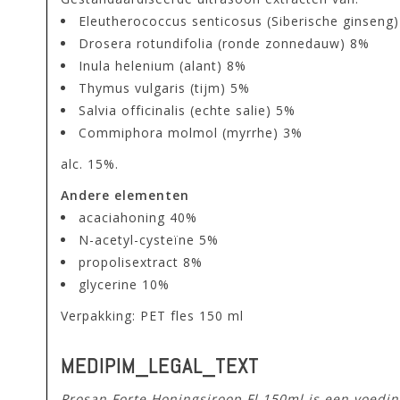
Eleutherococcus senticosus (Siberische ginseng
Drosera rotundifolia (ronde zonnedauw) 8%
Inula helenium (alant) 8%
Thymus vulgaris (tijm) 5%
Salvia officinalis (echte salie) 5%
Commiphora molmol (myrrhe) 3%
alc. 15%.
Andere elementen
acaciahoning 40%
N-acetyl-cysteïne 5%
propolisextract 8%
glycerine 10%
Verpakking: PET fles 150 ml
MEDIPIM_LEGAL_TEXT
Prosan Forte Honingsiroop Fl 150ml is een voedi