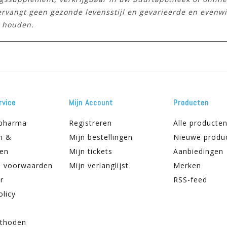
vervangt geen gezonde levensstijl en gevarieerde en evenw
n houden.
rvice
Mijn Account
Producten
apharma
Registreren
Alle producte
n &
Mijn bestellingen
Nieuwe produ
ren
Mijn tickets
Aanbiedingen
 voorwaarden
Mijn verlanglijst
Merken
r
RSS-feed
olicy
thoden