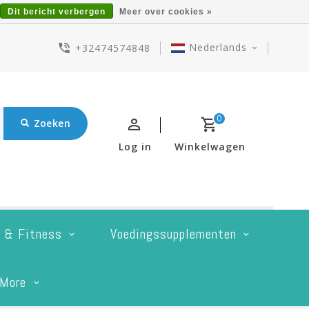
Dit bericht verbergen
Meer over cookies »
Nederlands
+32474574848
0
Zoeken
Log in
Winkelwagen
t & Fitness
Voedingssupplementen
More