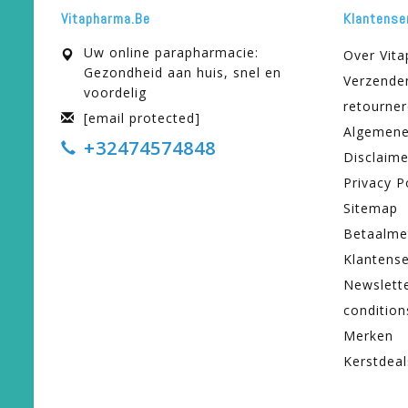
Vitapharma.be
Klantense
Uw online parapharmacie:
Over Vit
Gezondheid aan huis, snel en
Verzende
voordelig
retourne
[email protected]
Algemene
+32474574848
Disclaime
Privacy P
Sitemap
Betaalme
Klantense
Newslett
condition
Merken
Kerstdeal