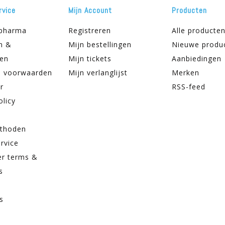
rvice
Mijn Account
Producten
apharma
Registreren
Alle producte
n &
Mijn bestellingen
Nieuwe produ
ren
Mijn tickets
Aanbiedingen
 voorwaarden
Mijn verlanglijst
Merken
r
RSS-feed
olicy
thoden
rvice
er terms &
s
s