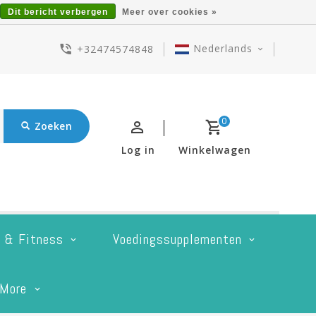
Dit bericht verbergen
Meer over cookies »
Nederlands
+32474574848
0
Zoeken
Log in
Winkelwagen
t & Fitness
Voedingssupplementen
More