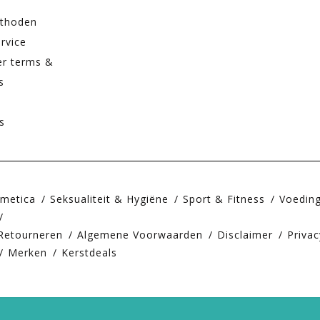
thoden
rvice
er terms &
s
s
smetica
Seksualiteit & Hygiëne
Sport & Fitness
Voedin
Retourneren
Algemene Voorwaarden
Disclaimer
Privac
Merken
Kerstdeals