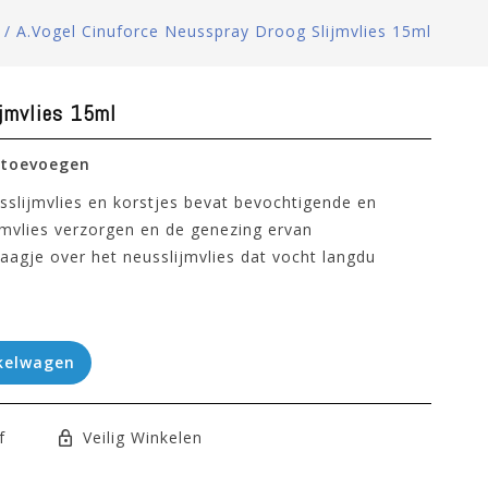
/
A.Vogel Cinuforce Neusspray Droog Slijmvlies 15ml
ijmvlies 15ml
 toevoegen
sslijmvlies en korstjes bevat bevochtigende en
jmvlies verzorgen en de genezing ervan
agje over het neusslijmvlies dat vocht langdu
kelwagen
f
Veilig Winkelen