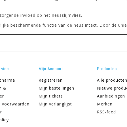
orgende invloed op het neusslijmvlies.
lijke beschermende functie van de neus intact. Door de unie
rvice
Mijn Account
Producten
apharma
Registreren
Alle producte
n &
Mijn bestellingen
Nieuwe produ
ren
Mijn tickets
Aanbiedingen
 voorwaarden
Mijn verlanglijst
Merken
r
RSS-feed
olicy