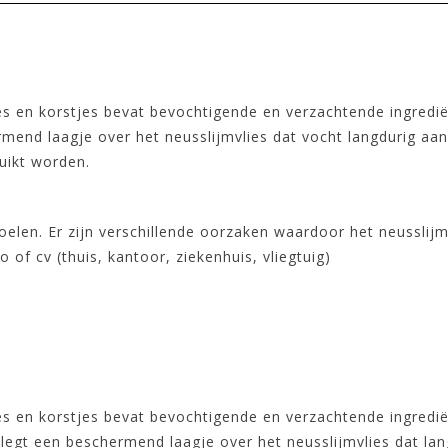
es en korstjes bevat bevochtigende en verzachtende ingredië
end laagje over het neusslijmvlies dat vocht langdurig aan 
ruikt worden.
oelen. Er zijn verschillende oorzaken waardoor het neusslijmv
 of cv (thuis, kantoor, ziekenhuis, vliegtuig)
es en korstjes bevat bevochtigende en verzachtende ingredië
legt een beschermend laagje over het neusslijmvlies dat lang