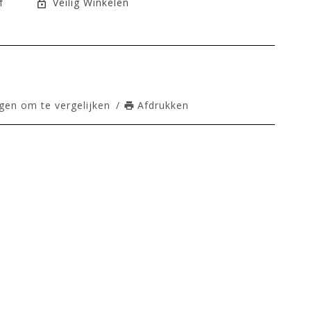
f
Veilig Winkelen
en om te vergelijken
/
Afdrukken