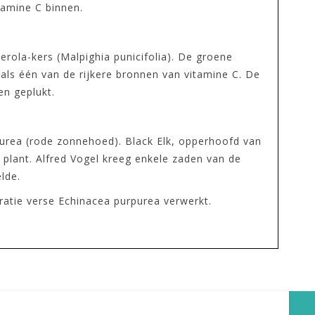
tamine C binnen.
rola-kers (Malpighia punicifolia). De groene
 als één van de rijkere bronnen van vitamine C. De
en geplukt.
purea (rode zonnehoed). Black Elk, opperhoofd van
lant. Alfred Vogel kreeg enkele zaden van de
lde.
ratie verse Echinacea purpurea verwerkt.