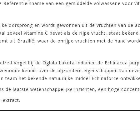
de Referentieinname van een gemiddelde volwassene voor vi
ijke oorsprong en wordt gewonnen uit de vruchten van de ace
al zoveel vitamine C bevat als de rijpe vrucht, staat bekend
komt uit Brazilië, waar de onrijpe vruchten met de hand word
Alfred Vogel bij de Oglala Lakota Indianen de Echinacea pur
wenoude kennis over de bijzondere eigenschappen van deze p
n team het bekende natuurlijke middel Echinaforce ontwikke
ns de laatste wetenschappelijke inzichten, een hoge concent
-extract.