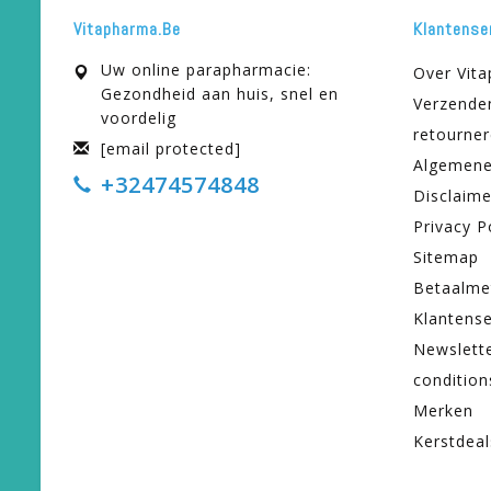
Vitapharma.be
Klantense
Uw online parapharmacie:
Over Vit
Gezondheid aan huis, snel en
Verzende
voordelig
retourne
[email protected]
Algemene
+32474574848
Disclaime
Privacy P
Sitemap
Betaalme
Klantense
Newslett
condition
Merken
Kerstdeal