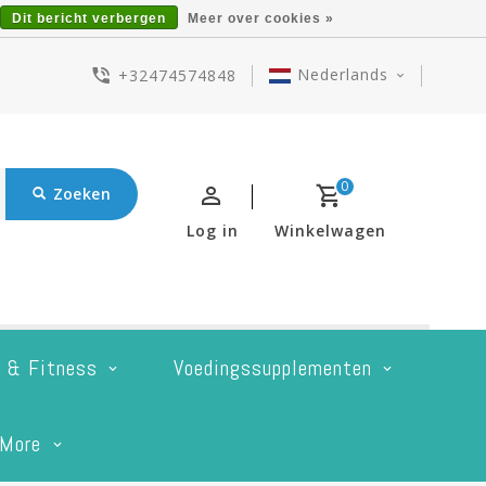
Dit bericht verbergen
Meer over cookies »
Nederlands
+32474574848
0
Zoeken
Log in
Winkelwagen
t & Fitness
Voedingssupplementen
More