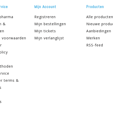
rvice
Mijn Account
Producten
apharma
Registreren
Alle producte
n &
Mijn bestellingen
Nieuwe produ
ren
Mijn tickets
Aanbiedingen
 voorwaarden
Mijn verlanglijst
Merken
r
RSS-feed
olicy
thoden
rvice
er terms &
s
s