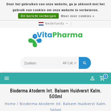
Door het gebruiken van onze website, ga je akkoord met het
gebruik van cookies om onze website te verbeteren.
5% Korting Na Aanmelding Op Nieuwsbrief | Gratis
Dit bericht verbergen
Meer over cookies »
Verzending Vanaf €49 | Online Sinds 2007
Nederlands
0
Bioderma Atoderm Int. Balsem Huidverst Kalm.
500ml
Home
/
Bioderma Atoderm Int. Balsem Huidverst Kalm.
500ml