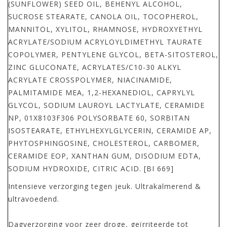
(SUNFLOWER) SEED OIL, BEHENYL ALCOHOL,
SUCROSE STEARATE, CANOLA OIL, TOCOPHEROL,
MANNITOL, XYLITOL, RHAMNOSE, HYDROXYETHYL
ACRYLATE/SODIUM ACRYLOYLDIMETHYL TAURATE
COPOLYMER, PENTYLENE GLYCOL, BETA-SITOSTEROL,
ZINC GLUCONATE, ACRYLATES/C10-30 ALKYL
ACRYLATE CROSSPOLYMER, NIACINAMIDE,
PALMITAMIDE MEA, 1,2-HEXANEDIOL, CAPRYLYL
GLYCOL, SODIUM LAUROYL LACTYLATE, CERAMIDE
NP, 01X8103F306 POLYSORBATE 60, SORBITAN
ISOSTEARATE, ETHYLHEXYLGLYCERIN, CERAMIDE AP,
PHYTOSPHINGOSINE, CHOLESTEROL, CARBOMER,
CERAMIDE EOP, XANTHAN GUM, DISODIUM EDTA,
SODIUM HYDROXIDE, CITRIC ACID. [BI 669]
Intensieve verzorging tegen jeuk. Ultrakalmerend &
ultravoedend.
Dagverzorging voor zeer droge, geïrriteerde tot