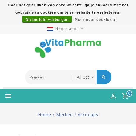
Door het gebruiken van onze website, ga je akkoord met het
gebruik van cookies om onze website te verbeteren.
5% Korting Na Aanmelding Op Nieuwsbrief | Gratis
Dit bericht verbergen
Meer over cookies »
Verzending Vanaf €49 | Online Sinds 2007
Nederlands
0
Home
/
Merken
/
Arkocaps