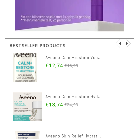
BESTSELLER PRODUCTS
Aveeno Calm+restore Voedende Reiniger 200ml
€12,74
€16,99
Aveeno Calm+restore Hydraterende Gel 50ml
€18,74
€24,99
Aveeno Skin Relief Hydraterende Handcreme 75ml