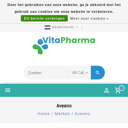
Door het gebruiken van onze website, ga je akkoord met het
gebruik van cookies om onze website te verbeteren.
5% Korting Na Aanmelding Op Nieuwsbrief | Gratis
Dit bericht verbergen
Meer over cookies »
Verzending Vanaf €49 | Online Sinds 2007
Nederlands
0
Aveeno
Home
/
Merken
/
Aveeno