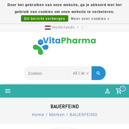
Door het gebruiken van onze website, ga je akkoord met het
gebruik van cookies om onze website te verbeteren.
5% Korting Na Aanmelding Op Nieuwsbrief | Gratis
Dit bericht verbergen
Meer over cookies »
Verzending Vanaf €49 | Online Sinds 2007
Nederlands
0
BAUERFEIND
Home
/
Merken
/
BAUERFEIND