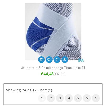
Malleotrain S Enkelbandage Titan Links T1
€44,45
€63,50
Showing
24
of 126 item(s)
1
2
3
4
5
6