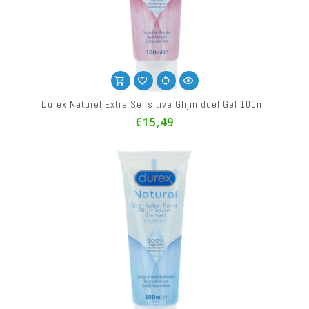
Durex Naturel Extra Sensitive Glijmiddel Gel 100ml
€15,49