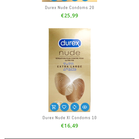
Durex Nude Condoms 20
€25,99
Durex Nude Xl Condoms 10
€16,49