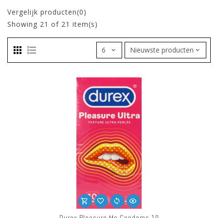
Vergelijk producten(0)
Showing
21
of 21 item(s)
Durex Pleasure Me Condoms 10