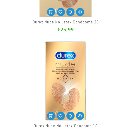
Durex Nude No Latex Condooms 20
€25,99
Durex Nude No Latex Condoms 10