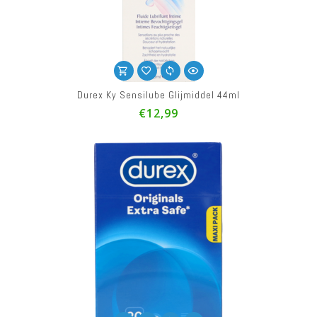
Durex Ky Sensilube Glijmiddel 44ml
€12,99