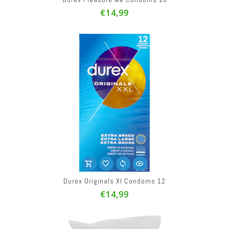
€14,99
Durex Originals Xl Condoms 12
€14,99