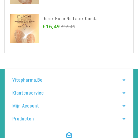
Durex Nude No Latex Condoms 10
€16,49
€16,48
Vitapharma.be
Klantenservice
Mijn Account
Producten