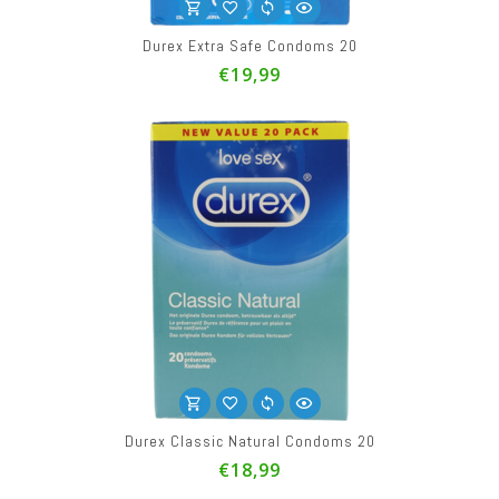
Durex Extra Safe Condoms 20
€19,99
Durex Classic Natural Condoms 20
€18,99