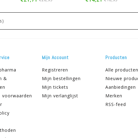
s)
rvice
Mijn Account
Producten
apharma
Registreren
Alle producte
n &
Mijn bestellingen
Nieuwe produ
ren
Mijn tickets
Aanbiedingen
 voorwaarden
Mijn verlanglijst
Merken
r
RSS-feed
olicy
thoden