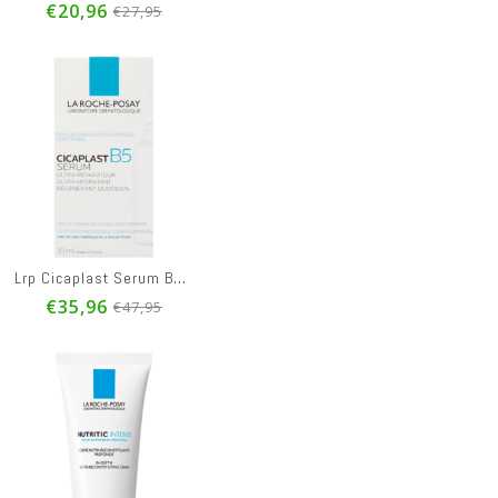
€20,96
€27,95
ant 400ml
Lrp Lipikar Refill Wasolie Ap+ 400ml
Lrp Lipikar Balsem Ap+ Max Tube 400ml
€13,42
€21,71
Lrp Cicaplast Serum B5 30ml
€20,65
€28,95
€35,96
€47,95
Eco Conscious 250ml
Lrp Lipikar Wasolie Ap+ 400ml
La Roche Posay Anthelios Lait Baby Ip50+ 50ml
€15,28
€14,21
€23,50
€18,95
poo New 400ml
Lrp Lipikar Balsem Ap+ Max Tube 200ml
La Roche Posay Nutritic Lippen 4,7ml
€17,21
€7,46