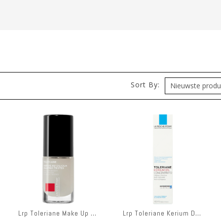
)
Sort By:
Lrp Toleriane Make Up Vao Silicum Mat 01 6ml
Lrp Toleriane Kerium Ds Concentrate 40ml