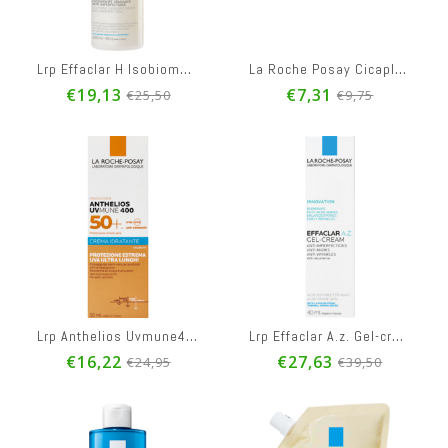
€32,50
€39,50
€23,95
Lrp Effaclar H Isobiome Wascreme 390ml
La Roche Posay Cicaplast Lipbalsem Barriere 7,5ml
€19,13
€7,31
€25,50
€9,75
Lrp Anthelios Uvmune400 Hydra Cr Mp Tt Spf50+ 50ml
Lrp Effaclar A.z. Gel-creme 40ml
€16,22
€27,63
€24,95
€39,50