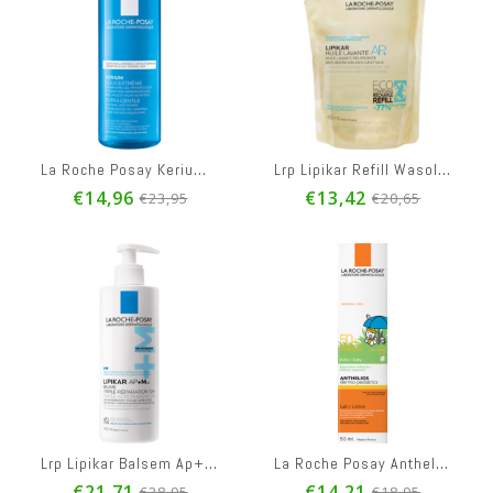
La Roche Posay Kerium Extreem Zacht Shampoo New 400ml
Lrp Lipikar Refill Wasolie Ap+ 400ml
€14,96
€13,42
€23,95
€20,65
Lrp Lipikar Balsem Ap+ Max Tube 400ml
La Roche Posay Anthelios Lait Baby Ip50+ 50ml
€21,71
€14,21
€28,95
€18,95