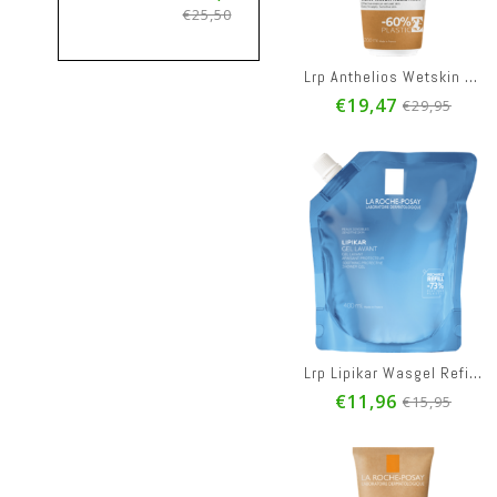
€25,50
€29,95
Lrp Anthelios Wetskin Ecopack 50+ 200ml
€19,47
€29,95
Lrp Lipikar Wasgel Refill 400ml
€11,96
€15,95