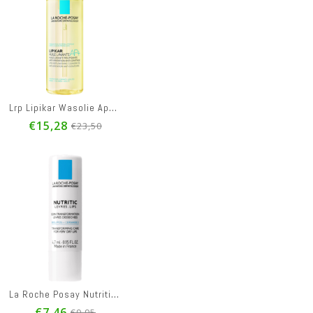
Lrp Lipikar Wasolie Ap+ 400ml
€15,28
€23,50
La Roche Posay Nutritic Lippen 4,7ml
€7,46
€9,95