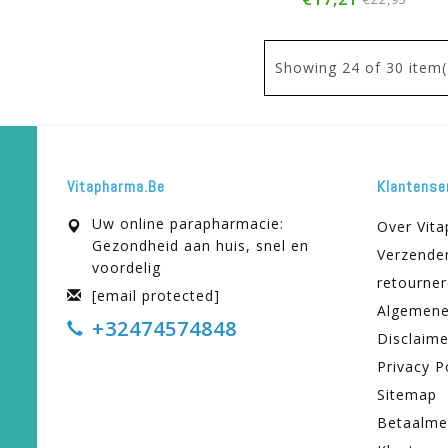
Showing
24
of 30 item(
Vitapharma.be
Klantense
Uw online parapharmacie:
Over Vit
Gezondheid aan huis, snel en
Verzende
voordelig
retourne
[email protected]
Algemene
+32474574848
Disclaime
Privacy P
Sitemap
Betaalme