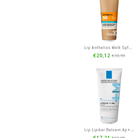
Lrp Anthelios Melk Spf50+ Eco Conscious 250ml
€20,12
€30,95
Lrp Lipikar Balsem Ap+ Max Tube 200ml
€17,21
€22,95