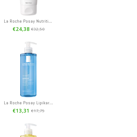
€22,95
€9,95
La Roche Posay Nutritic Intense Tube 50ml
€24,38
€32,50
La Roche Posay Lipikar Gel Lavant 400ml
€13,31
€17,75