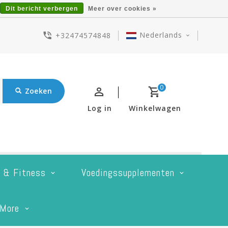
Dit bericht verbergen
Meer over cookies »
Nederlands
+32474574848
0
Zoeken
Log in
Winkelwagen
t & Fitness
Voedingssupplementen
More