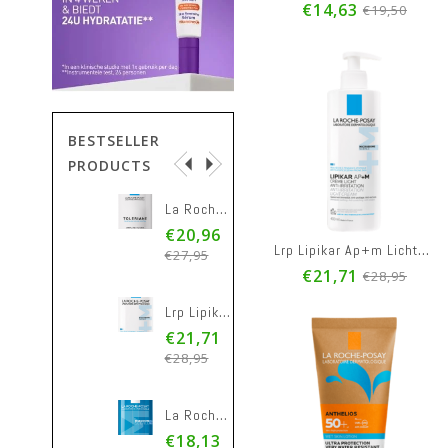
€14,63
€19,50
BESTSELLER
PRODUCTS
La Roche Posay Toleriane Fluide Dermoreinigend 400ml
Lrp Effaclar Duo+m Patch Puistjes 22
€20,96
€9,13
Lrp Lipikar Ap+m Lichte Creme Pompfl 400ml
€27,95
€13,50
€21,71
€28,95
Lrp Lipikar Ap+m Lichte Creme Pompfl 400ml
Lrp Cicaplast Serum B5 30ml
€21,71
€35,96
€28,95
€47,95
La Roche Posay Effaclar Schuimgel Zuiverend 400ml
Lrp Anthelios Wetskin Ecopack 50+ 200ml
€18,13
€19,47