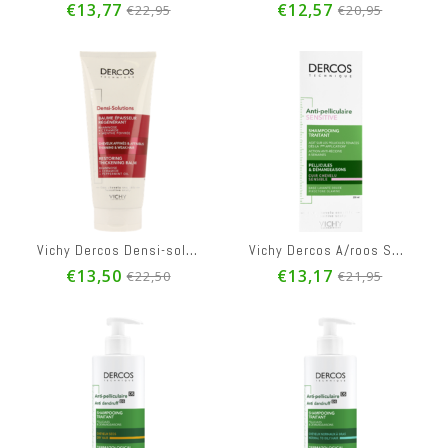
€13,77
€12,57
€22,95
€20,95
Vichy Dercos A/roos Droog Haar Sh 390ml
Vichy Dercos Energy Sh Aminexil 200ml
€17,70
€12,57
€44,
Vichy Dercos Densi-solutions Balsem 200ml
Vichy Dercos A/roos Sensitive Sh 200ml
€29,50
€20,95
€76,9
€13,50
€13,17
€22,50
€21,95
Vichy Dercos A/roos Vet Haar Sh 390ml
Vichy Dercos Energy Sh 400ml
€17,70
€15,90
€29,50
€26,50
Vichy Dercos Densi-solutions Shampoo 250ml
Vichy Dercos Aminexil Clinical 5 Men Amp 21x6ml
€12,57
€44,71