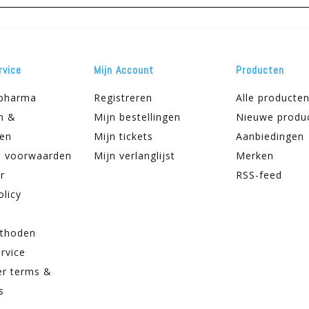
rvice
Mijn Account
Producten
apharma
Registreren
Alle producte
n &
Mijn bestellingen
Nieuwe produ
ren
Mijn tickets
Aanbiedingen
 voorwaarden
Mijn verlanglijst
Merken
r
RSS-feed
olicy
thoden
rvice
er terms &
s