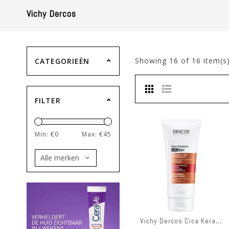
Vichy Dercos
Showing
16
of 16 item(s
CATEGORIEËN
FILTER
Min: €
0
Max: €
45
Vichy Dercos Cica Keratine A/sh 200ml