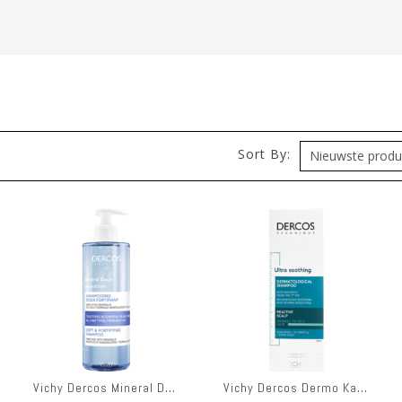
)
Sort By:
Vichy Dercos Mineral Doux Sh 400ml
Vichy Dercos Dermo Kalmerend Vet Haar Sh 200ml