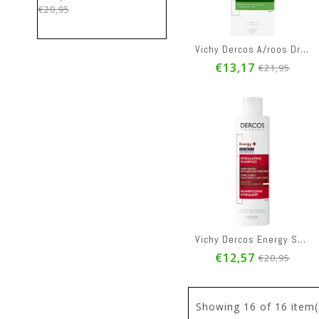
5
€22,50
€21,95
Vichy Dercos A/roos Droog Haar Reno Sh 200ml
€13,17
€21,95
Vichy Dercos Energy Sh Aminexil 200ml
€12,57
€20,95
Showing
16
of 16 item(