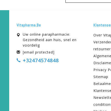
Vitapharma.be
Klantense
Uw online parapharmacie:
Over Vit
Gezondheid aan huis, snel en
Verzende
voordelig
retourne
[email protected]
Algemene
+32474574848
Disclaime
Privacy P
Sitemap
Betaalme
Klantense
Newslett
condition