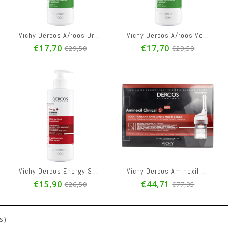
€20,95
€77,95
Vichy Dercos A/roos Droog Haar Sh 390ml
Vichy Dercos A/roos Vet Haar Sh 390ml
€17,70
€17,70
€29,50
€29,50
Vichy Dercos Energy Sh 400ml
Vichy Dercos Aminexil Clinical 5 Men Amp 21x6ml
€15,90
€44,71
€26,50
€77,95
s)