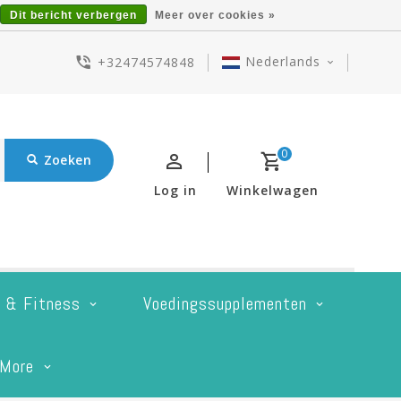
Dit bericht verbergen
Meer over cookies »
Nederlands
+32474574848
0
Zoeken
Log in
Winkelwagen
t & Fitness
Voedingssupplementen
More