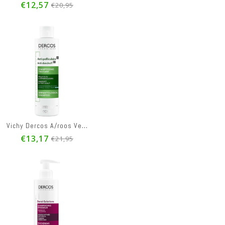
€12,57
€20,95
Vichy Dercos Aminexil Clinical 5 Women Amp 21x6ml
71
Vichy Dercos A/roos Vet Haar Reno Sh 200ml
5
€13,17
€21,95