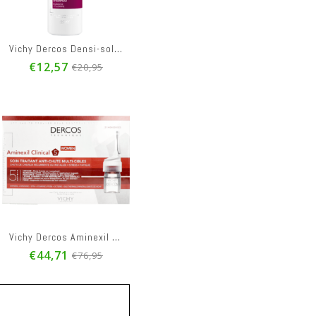
Vichy Dercos Densi-solutions Shampoo 250ml
€12,57
€20,95
Vichy Dercos Aminexil Clinical 5 Women Amp 21x6ml
€44,71
€76,95