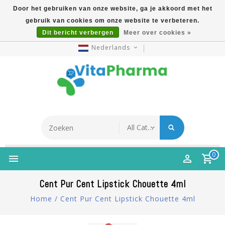
Door het gebruiken van onze website, ga je akkoord met het
gebruik van cookies om onze website te verbeteren.
5% Korting Na Aanmelding Op Nieuwsbrief | Gratis
Dit bericht verbergen
Meer over cookies »
Verzending Vanaf €49 | Online Sinds 2007
Nederlands
0
Cent Pur Cent Lipstick Chouette 4ml
Home
/
Cent Pur Cent Lipstick Chouette 4ml