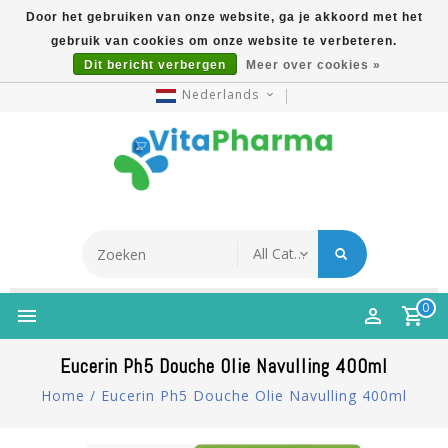
Door het gebruiken van onze website, ga je akkoord met het
gebruik van cookies om onze website te verbeteren.
5% Korting Na Aanmelding Op Nieuwsbrief | Gratis
Dit bericht verbergen
Meer over cookies »
Verzending Vanaf €49 | Online Sinds 2007
Nederlands
0
Eucerin Ph5 Douche Olie Navulling 400ml
Home
/
Eucerin Ph5 Douche Olie Navulling 400ml